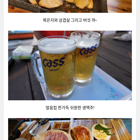
묵은지와 삼겹살 그리고 버섯 꺄~
얼음컵 한가득 쉬원한 생맥주!