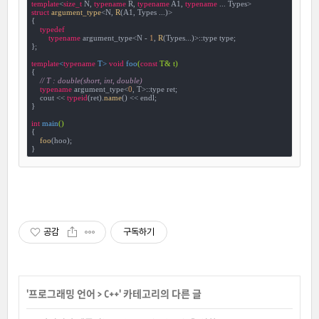
template
<
size_t
 N, 
typename
 R, 
typename
 A1, 
typename
struct
argument_type
<
N, 
R
(A1, Types ...)>

{

typedef
typename
 argument_type<N - 
1
, 
R
(Types...)>::type type;

};

template
<
typename
 T> 
void
foo
(
const
 T& t)
{

// T : double(short, int, double)
typename
 argument_type<
0
, T>::type ret;

    cout << 
typeid
(ret).
name
() << endl;

}

int
main
()
{

foo
(hoo);

}
공감
구독하기
'
프로그래밍 언어
>
C++
' 카테고리의 다른 글