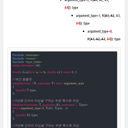
A4
))::type
argument_type<
1
, R(
A1, A2
, A3,
A4
))::type
argument_type<
0
,
R(
A1, A2, A3
,
A4
))::type
#
include
<iostream>
#
include
<vector>
#
include
<type_traits>
using
namespace
 std;

double
hoo
(
short
 a, 
int
 b, 
double
 c)
{ 
return
0
; }

// 메인 템플릿
template
<
size_t
 N, 
typename
 T> 
struct
argument_type
{
typedef
 T type;

};

// 0번째 인자의 타입을 구하는 부분 특수화 작성
template
<
typename
 T, 
typename
 A1, 
typename
struct
argument_type
<
0
, 
T
(A1, Types ...)>

{

typedef
 A1 type;

};

// N번째 인자의 타입을 구하는 부분 특수화 작성