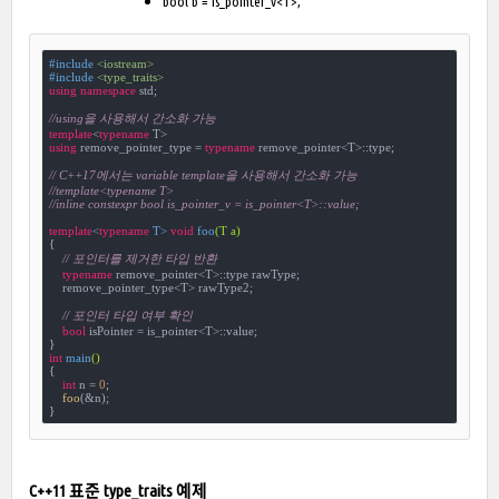
bool b = is_pointer_v<T>;
#
include
<iostream>
#
include
<type_traits>
using
namespace
 std;

//using을 사용해서 간소화 가능
template
<
typename
using
 remove_pointer_type = 
typename
 remove_pointer<T>::type;

// C++17에서는 variable template을 사용해서 간소화 가능
//template<typename T>
//inline constexpr bool is_pointer_v = is_pointer<T>::value;
template
<
typename
 T> 
void
foo
(T a)
{

// 포인터를 제거한 타입 반환
typename
 remove_pointer<T>::type rawType;

    remove_pointer_type<T> rawType2;

// 포인터 타입 여부 확인
bool
 isPointer = is_pointer<T>::value;

int
main
()
{

int
 n = 
0
;

foo
(&n);

}
C++11 표준 type_traits 예제