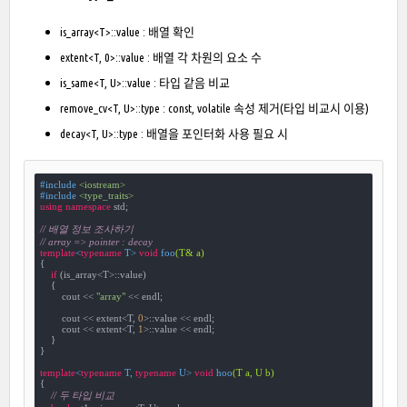
is_array<T>::value : 배열 확인
extent<T, 0>::value : 배열 각 차원의 요소 수
is_same<T, U>::value : 타입 같음 비교
remove_cv<T, U>::type : const, volatile 속성 제거(타입 비교시 이용)
decay<T, U>::type : 배열을 포인터화 사용 필요 시
#
include
<iostream>
#
include
<type_traits>
using
namespace
 std;

// 배열 정보 조사하기
// array => pointer : decay
template
<
typename
 T> 
void
foo
(T& a)
{

if
 (is_array<T>::value)

    {

        cout << 
"array"
 << endl;

        cout << extent<T, 
0
>::value << endl;

        cout << extent<T, 
1
>::value << endl;

    }

}

template
<
typename
 T, 
typename
 U> 
void
hoo
(T a, U b)
{

// 두 타입 비교