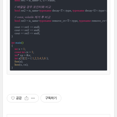
bool
 ret1 = is_same<T, U>::value;

// 배열일 경우 포인터화 비교
bool
 ret2 = is_same<
typename
 decay<T>::type, 
typename
 decay<U>::type>::value;

// const, volatile 제거 후 비교
bool
 ret3 = is_same<
typename
 remove_cv<T>::type, 
typename
 remove_cv<U>::type>
    cout << ret1 << endl;

    cout << ret2 << endl;

    cout << ret3 << endl;

}

int
main
()
{

int
 x = 
1
;

const
int
 cx = 
1
;

int
* xp = &x;

int
 a[
3
][
2
] = { 
1
,
2
,
3
,
4
,
5
,
6
 };

foo
(a);

hoo
(x, cx);

}
공감
구독하기