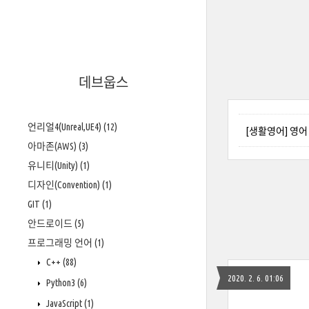
데브웁스
언리얼4(Unreal,UE4)
(12)
[생활영어] 영어
아마존(AWS)
(3)
유니티(Unity)
(1)
디자인(Convention)
(1)
GIT
(1)
안드로이드
(5)
프로그래밍 언어
(1)
C++
(88)
2020. 2. 6. 01:06
Python3
(6)
JavaScript
(1)