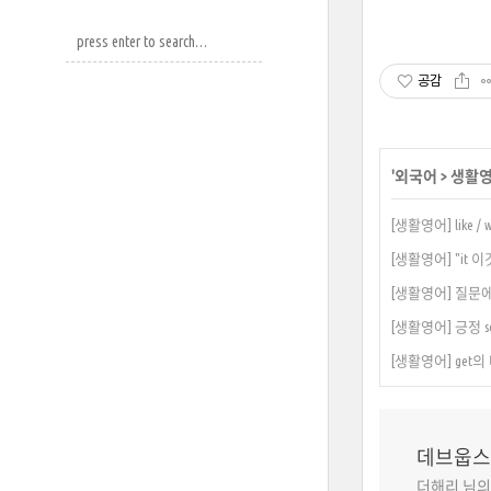
공감
'
외국어
>
생활
[생활영어] like /
[생활영어] "it 
[생활영어] 질문에서 
[생활영어] 긍정 so
[생활영어] get
데브웁스
더해리 님의