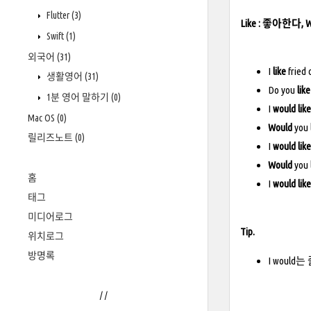
Flutter
(3)
Like : 좋아한다
Swift
(1)
외국어
(31)
I
like
frie
생활영어
(31)
Do you
like
1분 영어 말하기
(0)
I
would like
Mac OS
(0)
Would
you
릴리즈노트
(0)
I
would
like
Would
you
홈
I
would
like
태그
미디어로그
Tip.
위치로그
방명록
I would는 
/
/