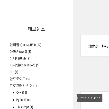
데브웁스
언리얼4(Unreal,UE4)
(12)
[생활영어] like 
아마존(AWS)
(3)
유니티(Unity)
(1)
디자인(Convention)
(1)
GIT
(1)
안드로이드
(5)
프로그래밍 언어
(1)
C++
(88)
2020. 2. 7. 00:52
Python3
(6)
JavaScript
(1)