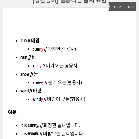
[생활영어] 실용적인 날씨 표현
2020. 2. 11. 00:23
sun // 태양
sun
ny
// 화창한(형용사)
rain // 비
rain
y
// 비가오는(형용사)
snow // 눈
snow
y
// 눈이 오는(형용사)
wind // 바람
wind
y
// 바람이 부는(형용사)
예문
It is
sunny
. // 화창한 날씨입니다.
It is
windy
. // 바람부는 날씨입니다.