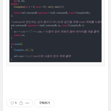
int
public
:

Complex
(
int
 r = 
0
, 
int
 i = 
0
) : 
re
(r), 
im
(i) {}

friend
 std::ostream& 
operator
<<(std::ostream&, 
const
 Complex&);

};

// ostream의 연산자는 상수 함수가 아니므로 접근을 위해 const 객체를 사용하지 않
std::ostream& 
operator
<<(std::ostream& os, 
const
 Complex& c)

{

    os << c.re << 
","
 << c.im; 
// 사용자 정의 객체의 멤버 데이터를 개별 출력
return
 os;

}

int
main
()
{

Complex 
c
(
1
, 
1
)
;

    std::cout << c; 
// cout으로 사용자 정의 객체 출력
}
1
구독하기