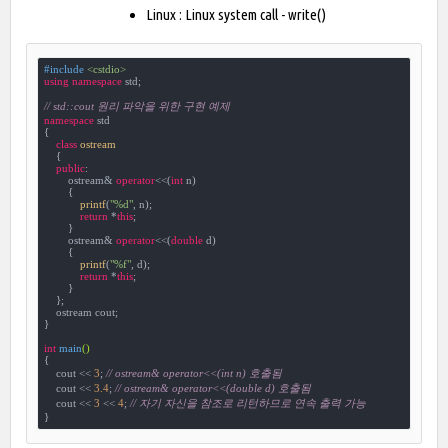
Linux : Linux system call - write()
#
include
<cstdio>
using
namespace
 std;

// std::cout 원리 파악을 위한 구현 예제
namespace
 std

{

class
ostream
    {
public
:

        ostream& 
operator
<<(
int
 n)

        {

printf
(
"%d"
, n);

return
 *
this
;

        }

        ostream& 
operator
<<(
double
 d)

        {

printf
(
"%f"
, d);

return
 *
this
;

        }

    };

    ostream cout;

}

int
main
()
{

    cout << 
3
; 
// ostream& operator<<(int n) 호출됨
    cout << 
3.4
; 
// ostream& operator<<(double d) 호출됨
    cout << 
3
 << 
4
; 
// 자기 자신을 참조로 리턴하므로 연속 출력 가능
}