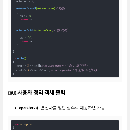
    ostream cout;

ostream& 
endl
(ostream& os)
// 개행
{

        os << 
'\n'
;

return
 os;

    }

ostream& 
tab
(ostream& os)
// 탭 예제
{

        os << 
'\t'
;

return
 os;

    }    

}

int
main
()
{

    cout << 
3
 << endl; 
// cout.operator<<( 함수 포인터 )
    cout << 
3
 << tab << endl; 
// cout.operator<<( 함수 포인터 )
}
cout 사용자 정의 객체 출력
operator<<() 연산자를 일반 함수로 제공하면 가능
class
Complex
{