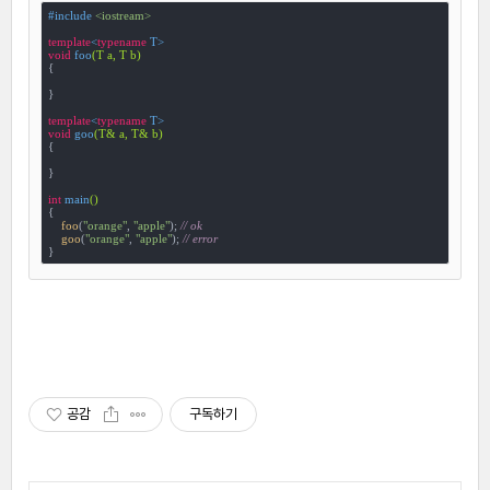
#
include
<iostream>
template
<
typename
void
foo
(T a, T b)
{

}

template
<
typename
void
goo
(T& a, T& b)
{

}

int
main
()
{

foo
(
"orange"
, 
"apple"
); 
// ok
goo
(
"orange"
, 
"apple"
); 
// error
}
공감
구독하기