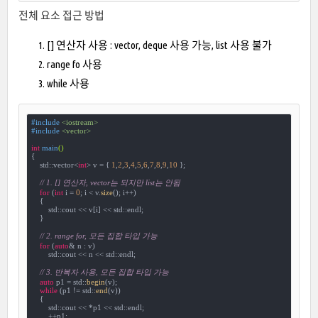
전체 요소 접근 방법
[] 연산자 사용 : vector, deque 사용 가능, list 사용 불가
range fo 사용
while 사용
#
include
<iostream>
#
include
<vector>
int
main
()
{

    std::vector<
int
> v = { 
1
,
2
,
3
,
4
,
5
,
6
,
7
,
8
,
9
,
10
 };

// 1. [] 연산자, vector는 되지만 list는 안됨
for
 (
int
 i = 
0
; i < v.
size
(); i++)

    {

        std::cout << v[i] << std::endl;

    }

// 2. range for, 모든 집합 타입 가능
for
 (
auto
& n : v)

        std::cout << n << std::endl;

// 3. 반복자 사용, 모든 집합 타입 가능
auto
 p1 = std::
begin
(v);

while
 (p1 != std::
end
(v))

    {

        std::cout << *p1 << std::endl;

        ++p1;
