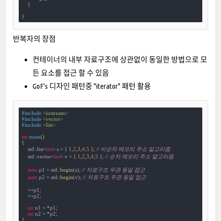
    }

}
반복자의 장점
컨테이너의 내부 자료구조에 상관없이 동일한 방법으로 모
든 요소를 접근 할 수 있음
GoF's 디자인 패턴중 "iterator" 패턴 활용
#
include
<iostream>
#
include
<vector>
#
include
<list>
int
main
()
{

    std::list<
int
> s = { 
1
,
2
,
3
,
4
,
5
 }; 
// 비순차 메모리 주소 알고리즘
    std::vector<
int
> v = { 
1
,
2
,
3
,
4
,
5
 }; 
// 순차 메모리 주소 알고리즘
auto
 p1 = std::
begin
(s); 
// 자료구조 무관 동일 접근
auto
 p2 = std::
begin
(v); 
// 자료구조 무관 동일 접근
    ++p1;

    ++p2;

int
 n1 = *p1;

int
 n2 = *p2;

}