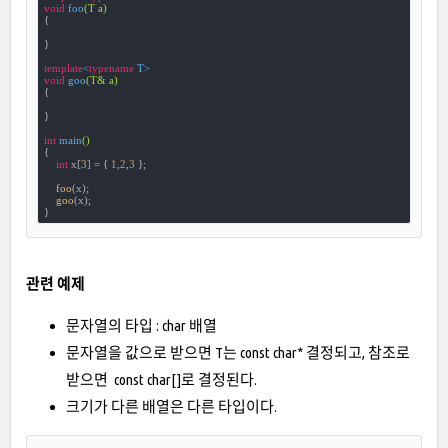
void
foo
(T a)
{

}

template
<
typename
void
goo
(T& a)
{

}

int
main
()
{

int
 x[
3
] = { 
1
,
2
,
3
 };

foo
(x); 

goo
(x);

}
관련 예제
문자열의 타입 : char 배열
문자열을 값으로 받으면 T는 const char* 결정되고, 참조로
받으면 const char[]로 결정된다.
크기가 다른 배열은 다른 타입이다.