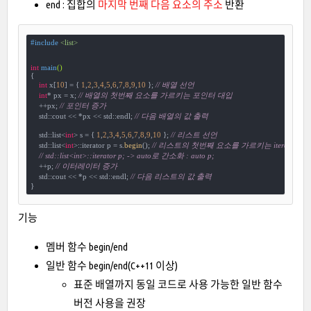
end : 집합의
마지막 번째 다음 요소의 주소
반환
#
include
<list>
int
main
()
{

int
 x[
10
] = { 
1
,
2
,
3
,
4
,
5
,
6
,
7
,
8
,
9
,
10
 }; 
// 배열 선언
int
* px = x; 
// 배열의 첫번째 요소를 가르키는 포인터 대입
    ++px; 
// 포인터 증가
    std::cout << *px << std::endl; 
// 다음 배열의 값 출력
    std::list<
int
> s = { 
1
,
2
,
3
,
4
,
5
,
6
,
7
,
8
,
9
,
10
 }; 
// 리스트 선언
    std::list<
int
>::iterator p = s.
begin
(); 
// 리스트의 첫번째 요소를 가르키는 iterator 대
// std::list<int>::iterator p; -> auto로 간소화 : auto p;
    ++p; 
// 이터레이터 증가
    std::cout << *p << std::endl; 
// 다음 리스트의 값 출력
}
기능
멤버 함수 begin/end
일반 함수 begin/end(C++11 이상)
표준 배열까지 동일 코드로 사용 가능한 일반 함수
버전 사용을 권장