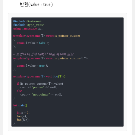
반환( value = true )
#
include
<iostream>
#
include
<type_traits>
using
namespace
 std;

template
<
typename
 T> 
struct
is_pointer_custom
{
enum
 {
 value = 
false
 }; 

};

// 포인터 타입에 대해서 부분 특수화 필요
template
<
typename
 T> 
struct
is_pointer_custom
<
T*>

{

enum
 {
 value = 
true
 };

};

template
<
typename
 T> 
void
foo
(T v)
{

if
 (is_pointer_custom<T>::value)

        cout << 
"pointer"
 << endl;

else
        cout << 
"not pointer"
 << endl;

}

int
main
()
{

int
 n = 
3
;

foo
(n);

foo
(&n);

}