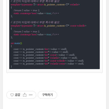
// 포인터 타입에 대해서 부분 특수화 필요
template
<
typename
 T> 
struct
is_pointer_custom
<
T* 
volatile
>

{

//enum { value = true };
static
constexpr
bool
 value = 
true
; 
// c++
};

// 포인터 타입에 대해서 부분 특수화 필요
template
<
typename
 T> 
struct
is_pointer_custom
<
T* 
const
volatile
>

{

//enum { value = true };
static
constexpr
bool
 value = 
true
; 
// c++
};

int
main
()
{

    cout << is_pointer_custom<
int
>::value << endl;

    cout << is_pointer_custom<
int
*>::value << endl;

    cout << is_pointer_custom<
int
* 
const
>::value << endl;

    cout << is_pointer_custom<
int
* 
volatile
>::value << endl;

    cout << is_pointer_custom<
int
* 
const
volatile
>::value << endl;

    cout << is_pointer_custom<
int
* 
volatile
const
>::value << endl;

}
공감
구독하기