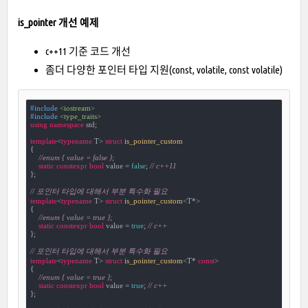
is_pointer 개선 예제
c++11 기준 코드 개선
좀더 다양한 포인터 타입 지원(const, volatile, const volatile)
#
include
<iostream>
#
include
<type_traits>
using
namespace
 std;

template
<
typename
 T> 
struct
is_pointer_custom
{
//enum { value = false }; 
static
constexpr
bool
 value = 
false
; 
// c++11
};

// 포인터 타입에 대해서 부분 특수화 필요
template
<
typename
 T> 
struct
is_pointer_custom
<
T*>

{

//enum { value = true };
static
constexpr
bool
 value = 
true
; 
// c++
};

// 포인터 타입에 대해서 부분 특수화 필요
template
<
typename
 T> 
struct
is_pointer_custom
<
T* 
const
>

{

//enum { value = true };
static
constexpr
bool
 value = 
true
; 
// c++
};
