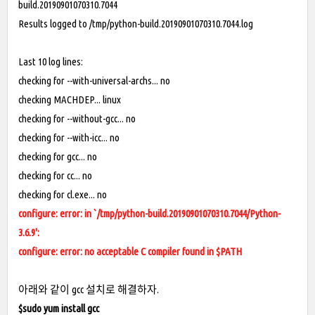
build.20190901070310.7044
Results logged to /tmp/
python-build.20190901070310.7044.log
Last 10 log lines:
checking for --with-universal-archs... no
checking MACHDEP... linux
checking for --without-gcc... no
checking for --with-icc... no
checking for gcc... no
checking for cc... no
checking for
cl.exe...
no
configure: error: in `/tmp/python-build.20190901070310.7044/Python-
3.6.9':
configure: error: no acceptable C compiler found in $PATH
아래와 같이 gcc 설치로 해결하자.
$sudo yum install gcc