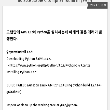
no acceptable C compiler found in $PATH
2019. 9. 1. 16:38
오랜만에 AWS EC2에 Python을 설치하는데 아래와 같은 에러가 발
생한다.
$ pyenv install 3.6.9
Downloading
Python-3.6.9.tar.xz...
->
https://www.python.org/ftp/python/3.6.9/Python-3.6.9.tar.xz
Installing Python-3.6.9...
BUILD FAILED (Amazon Linux AMI 2018.03 using python-build 1.2.13-4-
g6563b64d)
Inspect or clean up the working tree at /tmp/python-