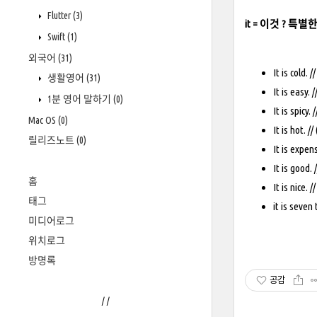
Flutter
(3)
it = 이것 ? 
Swift
(1)
외국어
(31)
It is co
생활영어
(31)
It is eas
1분 영어 말하기
(0)
It is spi
Mac OS
(0)
It is hot
릴리즈노트
(0)
It is exp
It is go
홈
It is nic
태그
it is seve
미디어로그
위치로그
방명록
공감
/
/