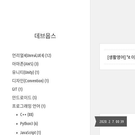
데브웁스
언리얼4(Unreal,UE4)
(12)
[생활영어] "it
아마존(AWS)
(3)
유니티(Unity)
(1)
디자인(Convention)
(1)
GIT
(1)
안드로이드
(5)
프로그래밍 언어
(1)
C++
(88)
2020. 2. 7. 00:39
Python3
(6)
JavaScript
(1)