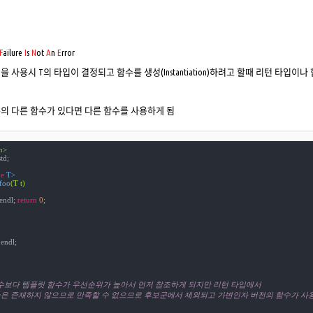
F
ailure
I
s
N
ot
A
n
E
rror
을 사용시 T의 타입이 결정되고 함수를 생성(Instantiation)하려고 할때 리턴 타
의 다른 함수가 있다면 다른 함수를 사용하게 됨
m>
td;

e
foo
(T t)
endl; 
return
0
; 

endl; 

함수보다 템플릿 함수가 우선순위가 높아서 먼저 참조하게 되지만 리턴 타입에서 
입::type은 존재하지 않으므로 만족할 수 없으므로 후보군에서 제외되고 가변인자 버전의 함수가 사