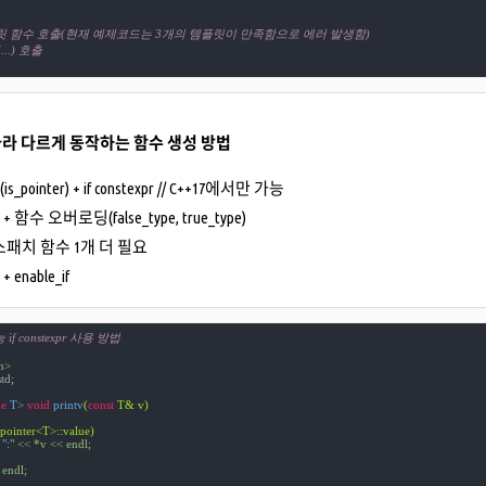
플릿 함수 호출(현재 예제코드는 3개의 템플릿이 만족함으로 에러 발생함)
o(...) 호출
라 다르게 동작하는 함수 생성 방법
s(is_pointer) + if constexpr // C++17에서만 가능
ts + 함수 오버로딩(false_type, true_type)
패치 함수 1개 더 필요
 + enable_if
 if constexpr 사용 방법
m>
td;

e
 T> 
void
printv
(
const
 T& v)
_pointer<T>::value)
 ":
" << *v << endl;

 endl;
