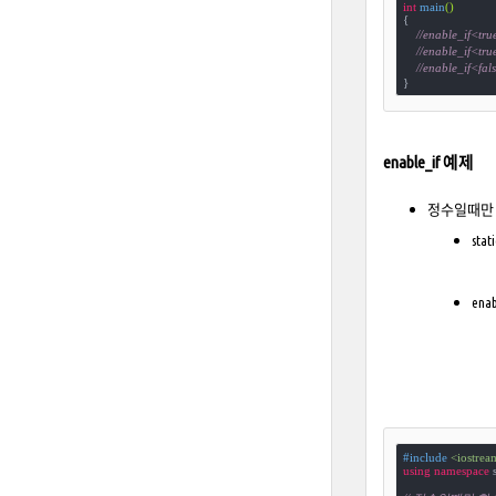
int
main
()
{

//enable_if<tr
//enable_if<t
//enable_if<fa
}
enable_if 예제
정수일때만
stat
enab
#
include
<iostrea
using
namespace
 s