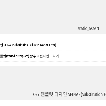
static_assert
NAE(Substitution Failure Is Not An Error)
릿(Variadic template) 함수 리턴타입 구하기
C++ 템플릿 디자인 SFINAE(Substitution Fail