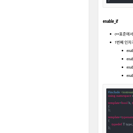
enable_if
c++표준에
1번째 인자가
enab
enab
enab
enab
#
include
<iostrea
using
namespace
 s
template
<
bool
 b, 
{

};

template
<
typenam
{

typedef
 T type;

};
