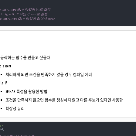
ue, int>::type t0; // 타입이 int로 결정
rue>::type t1; // 타입이 void로 결정
lse, int>::type t2; // 타입이 없어서 error
 동작하는 함수를 만들고 싶을때
ic_assert
처리하게 되면 조건을 만족하지 않을 경우 컴파일 에러
le_if
SFINAE 특성을 활용한 방법
조건을 만족하지 않으면 함수를 생성하지 않고 다른 후보가 있다면 사용함
확장성 유리
m>
td;
