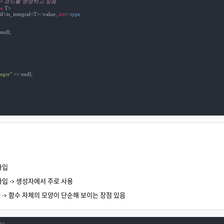
함수 코드를 생성하고 싶음
e
if<is_integral<T>::value, 
int
>::
endl;

teger"
 << endl;

타입
타입 -> 생성자에서 주로 사용
 -> 함수 자체의 모양이 단순해 보이는 장점 있음
m>