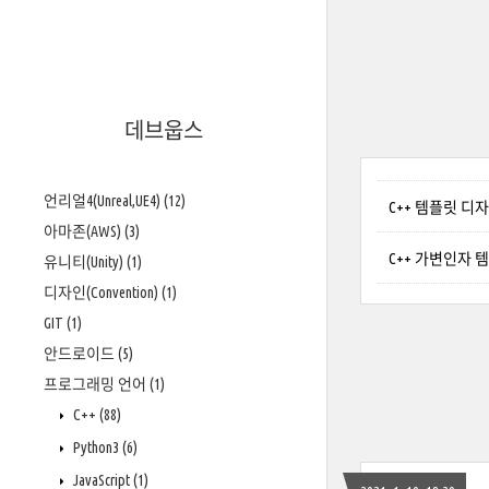
데브웁스
언리얼4(Unreal,UE4)
(12)
C++ 템플릿 디자인 SFI
아마존(AWS)
(3)
C++ 가변인자 템플
유니티(Unity)
(1)
디자인(Convention)
(1)
GIT
(1)
안드로이드
(5)
프로그래밍 언어
(1)
C++
(88)
Python3
(6)
JavaScript
(1)