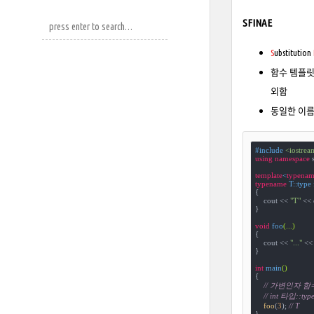
SFINAE
S
ubstitution
함수 템플릿
외함
동일한 이름
#
include
<iostrea
using
namespace
 s
template
<
typenam
typename
 T::type 
{ 

    cout << 
"T"
 << 
}

void
foo
(...)
{ 

    cout << 
"..."
 << 
}

int
main
()
{

// 가변인자 
// int 타
foo
(
3
); 
// T
}