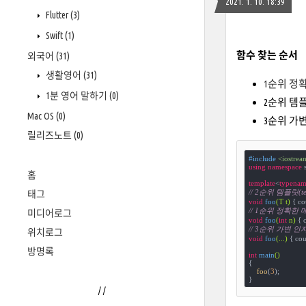
2021. 1. 10. 18:39
Flutter
(3)
Swift
(1)
함수 찾는 순서
외국어
(31)
생활영어
(31)
1순위 정확한 
1분 영어 말하기
(0)
2순위 템플릿
Mac OS
(0)
3순위 가변 인
릴리즈노트
(0)
#
include
<iostrea
using
namespace
 s
홈
template
<
typenam
// 2순위 템플릿(tem
태그
void
foo
(T t)
{ co
// 1순위 정확한 매칭(
미디어로그
void
foo
(
int
 n)
{ 
// 3순위 가변 인자(v
위치로그
void
foo
(...)
{ cou
방명록
int
main
()
{

foo
(
3
);

}
/
/