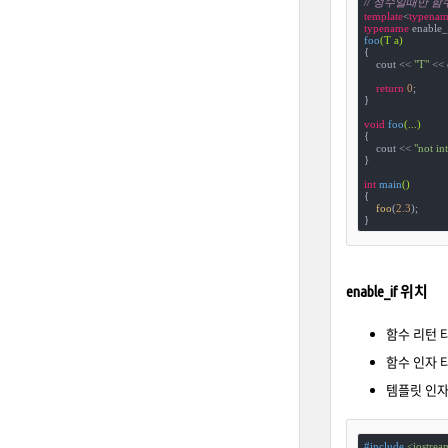
// 정수일때만 
template
<
typenam
typename
 enable_
foo
(T a)
{

    cout << 
"T"
 << 
return
0
;

}

void
foo
(...)
{

    cout << 
"not in
}

int
main
()
{

foo
(
2.3
);

}
enable_if 위치
함수 리턴 
함수 인자 
템플릿 인자
#
include
<iostrea