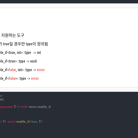
서 지원하는 도구
 true일 경우만 type이 정의됨
le_if<true, int>::type -> int
le_if<true>::type -> void
le_if<
false
, int>::type ->
error
le_if<
false
>::type ->
error
m>
td;

typename
 T = 
void
> struct enable_if

e
 T> 
struct
enable_if
<
true
, T>
