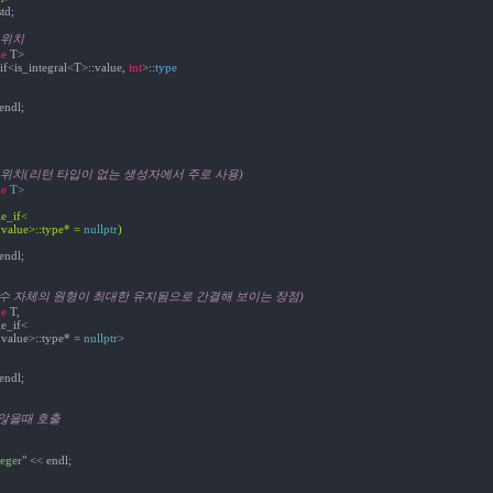
td;

 위치
e
if<is_integral<T>::value, 
int
>::
endl;

입 위치(리턴 타입이 없는 생성자에서 주로 사용)
e
e_if<

:value>::type* = 
nullptr
)
endl;

(함수 자체의 원형이 최대한 유지됨으로 간결해 보이는 장점)
e
 T, 

e_if<

:value>::type* = 
nullptr
endl;

 않을때 호출
teger"
 << endl;
