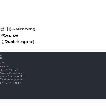
매칭(exactly matching)
(template)
자(variable argument)
m>
td;

e
plate)
ut << 
"T"
exactly matching)
cout << 
"int"
ariable argument)
t << 
"..."
 << endl; }
