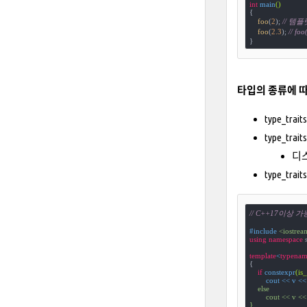
int
main
()
{

foo
(
2
); 
// 템
foo
(
2.3
); 
// fo
}
타입의 종류에 따
type_trait
type_trai
디스
type_traits
// C++17이상 가능
#
include
<iostrea
using
namespace
 s
template
<
typenam
{

if
constexpr
(is
        cout << v <<
    else

        cout << v <<
}
