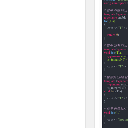
using
namespace
 s
// 함수 리턴 타입
template
<
typenam
typename
 enable_
foo
(T a)
{

    cout << 
"T"
 << 
return
0
;

}

// 함수 인자 타
template
<
typenam
void
foo
(T a, 

typename
 enabl
    is_integral<T>:
{

    cout << 
"T"
 << 
}

// 템플릿 인자
template
<
typenam
typename
 enabl
    is_integral<T>:
void
foo
(T a)

{

    cout << 
"T"
 << 
}

// 모두 만족하지
void
foo
(...)
{

    cout << 
"not in
}
