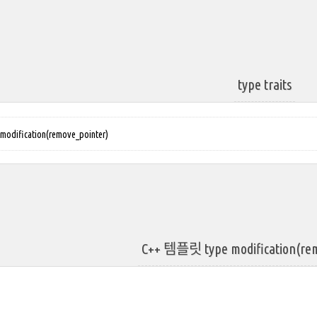
type traits
dification(remove_pointer)
C++ 템플릿 type modification(rem