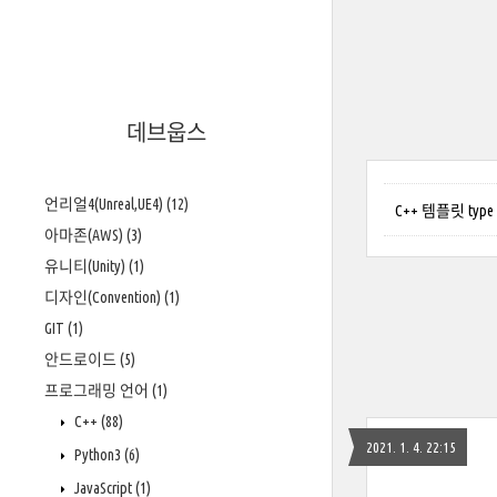
데브웁스
언리얼4(Unreal,UE4)
(12)
C++ 템플릿 type mo
아마존(AWS)
(3)
유니티(Unity)
(1)
디자인(Convention)
(1)
GIT
(1)
안드로이드
(5)
프로그래밍 언어
(1)
C++
(88)
2021. 1. 4. 22:15
Python3
(6)
JavaScript
(1)