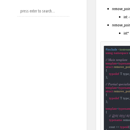
remove_po
int 
remove_poi
int*
#
include
<iostrea
using
namespace
 s
// Main template
template
<
typenam
struct
remove_poi
{
typedef
 T type;

};

// Partial speciali
template
<
typenam
struct
remove_poi
{

typedef
 T type;

};

template
<
typenam
{

// 값이 아닌 
typename
 remo
    cout << 
typeid
(