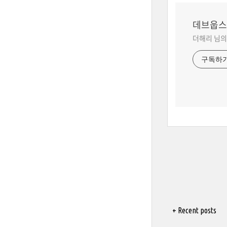
데브웁스
더해리 님의
구독하
+ Recent posts