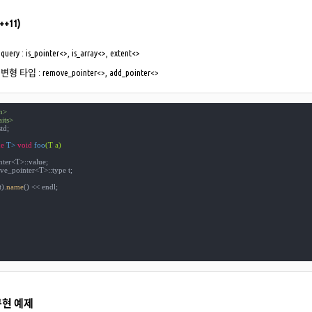
++11)
ry : is_pointer<>, is_array<>, extent<>
형 타입 : remove_pointer<>, add_pointer<>
m>
aits>
td;

e
 T> 
void
foo
(T a)
nter<T>::value;

ve_pointer<T>::type t;

t).
name
() << endl;

r 구현 예제