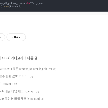
ve_all_pointer_custom<
int
**>::type n;

n).
name
() << endl;

구독하기
어
>
C++
' 카테고리의 다른 글
its(C++11 표준 remove_pointer, is_pointer)
(0)
ts(함수 반환 값/파라미터)
(0)
l_constant
(0)
raits 배열 타입 체크(is_array)
(0)
raits 포인터 타입 체크(is_pointer)
(0)