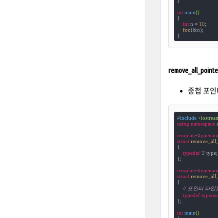
}

int
main
()
{

int
 n = 
10
;

foo
(&n);

}
remove_all_poi
중첩 포인터
#
include
<iostrea
using
namespace
 s
template
<
typenam
struct
remove_all
{
typedef
 T type;

};

template
<
typenam
struct
remove_all
{

// 포인터 타
typedef
typena
};

int
main
()