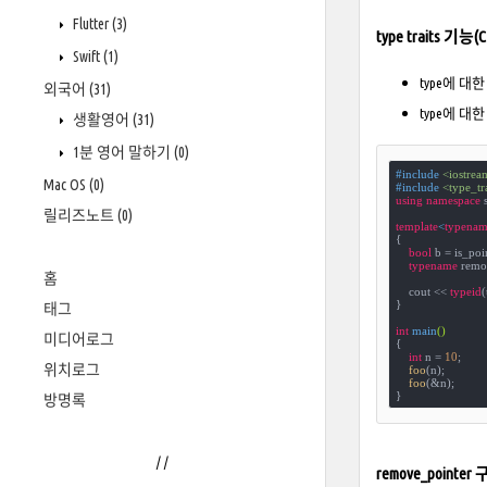
Flutter
(3)
type traits 기능(C
Swift
(1)
type에 대한 que
외국어
(31)
type에 대한 변
생활영어
(31)
1분 영어 말하기
(0)
#
include
<iostrea
Mac OS
(0)
#
include
<type_tr
using
namespace
 s
릴리즈노트
(0)
template
<
typenam
{

bool
 b = is_poi
typename
 remo
홈
    cout << 
typeid
(
}

태그
int
main
()
미디어로그
{

int
 n = 
10
;

위치로그
foo
(n);

foo
(&n);

}
방명록
/
/
remove_pointe