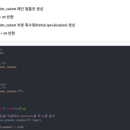
inter_custom 메인 템플릿 생성
-> int 반환
nter_custom 부분 특수화(Partial specialization) 생성
 -> int 반환
m>
td;

e
nter_custom
zation
e
nter_custom
<
T*>

e
 T> 
void
foo
(T a)
타입을 꺼낼때는 typename을 꼭 사용 필요
ve_pointer_custom<T>::type t;

t).
name
() << endl;
