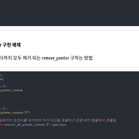
nter 구현 예제
까지 모두 제거 되는 remove_pointer 구하는 방법
m>
td;

e
_pointer_custom
e
_pointer_custom
<
T*>

입일때까지 포인터를 제거하며 자기 자신을 호출하고 최종 메인 템플릿이 호출됨
me
 remove_all_pointer_custom<T>::type type;
