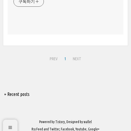
구독하기
PREV
1
NEXT
+ Recent posts
Powered by
Tistory
, Designed by
wallel
Rss Feed
and
Twitter
,
Facebook
,
Youtube
,
Google+