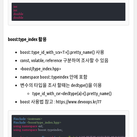
int
int
double
double
boost:type_index 활용
boost::type_id_with_scv<T>().pretty_name() 사용
const, volatile, reference 구분하여 조사할 수 있음
<boost/type_index.hpp>
namespace boost::typeindex 안에 포함
변수의 타입을 조사 할때는 decltype()을 이용
type_id_with_cvr<decltype(a)>().pretty_name()
boost 사용법 참고 :
https://www.devoops.kr/77
#
include
<iostream>
#
include
<boost/type_index.hpp>
using
namespace
using
namespace
 boost::typeindex;
