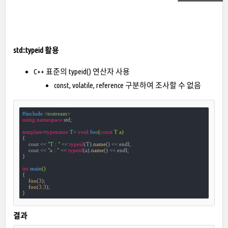
std::typeid 활용
C++ 표준의 typeid() 연산자 사용
const, volatile, reference 구분하여 조사할 수 없음
#
include
<iostream>
using
namespace
 std;

template
<
typename
 T> 
void
foo
(
const
 T a)
{

    cout << 
"T : "
 << 
typeid
(T).
name
() << endl;

    cout << 
"a : "
 << 
typeid
(a).
name
() << endl;

}

int
main
()
{

foo
(
3
);

foo
(
3.3
);

}
결과