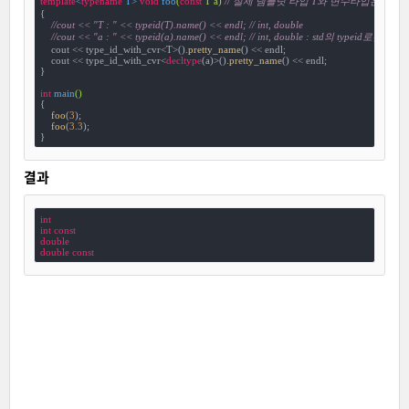
template
<
typename
 T> 
void
foo
(
const
 T a)
// 실제 템플릿 타입 T와 변수타입은 다를 
{

//cout << "T : " << typeid(T).name() << endl; // int, double
//cout << "a : " << typeid(a).name() << endl; // int, double : std의 typeid로는 
    cout << type_id_with_cvr<T>().
pretty_name
() << endl;

    cout << type_id_with_cvr<
decltype
(a)>().
pretty_name
() << endl;

}

int
main
()
{

foo
(
3
);

foo
(
3.3
);

}
결과
int
int
const
double
double
const