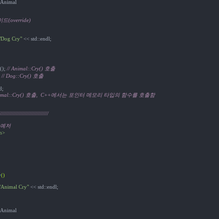
 Animal

(override)
"Dog Cry"
 << std::endl;

(); 
// Animal::Cry() 호출
 
// Dog::Cry() 호출
;

Animal::Cry() 호출,  C++에서는 포인터 메모리 타입의 함수를 호출함
/////////////////////////////////
 예저
m>
y
()
"Animal Cry"
 << std::endl;

 Animal
