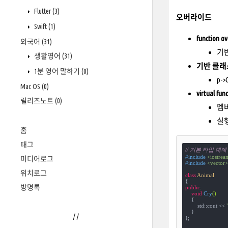
Flutter
(3)
오버라이드
Swift
(1)
function ov
외국어
(31)
기
생활영어
(31)
기반 클래스
1분 영어 말하기
(0)
p->
Mac OS
(0)
virtual fun
릴리즈노트
(0)
멤버
실
홈
태그
// 기본 타입 예제
#
include
<iostrea
미디어로그
#
include
<vector>
위치로그
class
Animal
{
방명록
public
:

void
Cry
()
{

        std::cout << 
    }

/
/
};
