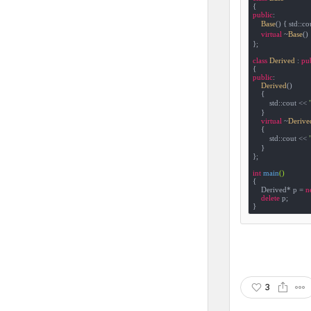
{
public
:

Base
() { std::co
virtual
 ~
Base
()
};

class
Derived
 :
pub
public
:

Derived
()

    {

        std::cout << 
    }

virtual
 ~
Derive
    {

        std::cout << 
    }

};

int
main
()
{

    Derived* p = 
n
delete
 p;

}
3