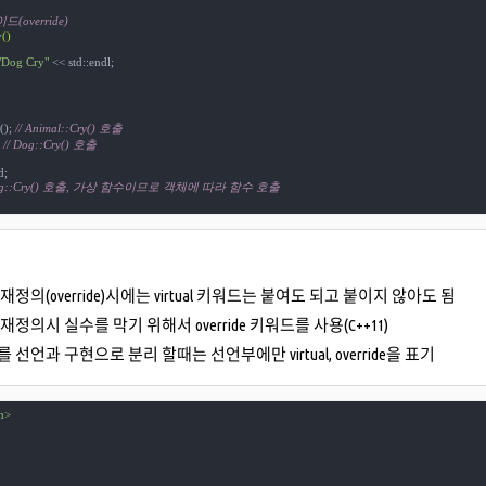
(override)
y
()
"Dog Cry"
 << std::endl;

(); 
// Animal::Cry() 호출
 
// Dog::Cry() 호출
;

Dog::Cry() 호출, 가상 함수이므로 객체에 따라 함수 호출
재정의(override)시에는 virtual 키워드는 붙여도 되고 붙이지 않아도 됨
재정의시 실수를 막기 위해서 override 키워드를 사용(C++11)
 선언과 구현으로 분리 할때는 선언부에만 virtual, override을 표기
m>