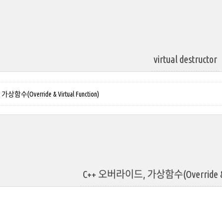
virtual destructor
함수(Override & Virtual Function)
C++ 오버라이드, 가상함수(Override & Vi