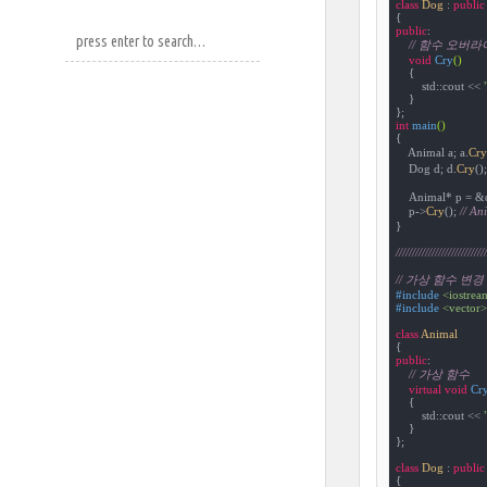
class
Dog
 :
public
public
:

// 함수 오버라이드
void
Cry
()
{

        std::cout << 
    }

int
main
()
{

    Animal a; a.
Cry
    Dog d; d.
Cry
();
    Animal* p = &d
    p->
Cry
(); 
// 
}

////////////////////////////
// 가상 함수 변경
#
include
<iostrea
#
include
<vector>
class
Animal
{
public
:

// 가상 함수
virtual
void
Cr
{

        std::cout << 
    }

};

class
Dog
 :
public