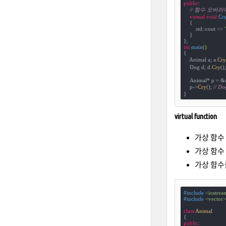
public
:

// 함수 오버라이드
virtual
void
Cr
{

        std::cout << 
    }

int
main
()
{

    Animal a; a.
Cry
    Dog d; d.
Cry
();
    Animal* p = &d
    p->
Cry
(); 
// 
}
virtual function
가상 함수 
가상 함수 
가상 함수를
#
include
<iostrea
#
include
<vector>
class
Animal
{
public
:
