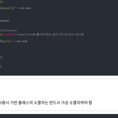
y
()
"Animal Cry"
 << std::endl;

 Animal

(override)
y
()
override
// virtual, override를 제거해도 빌드 되지만 실수 방지용
"Dog Cry"
 << std::endl;

();

;

ing사용시 기반 클래스의 소멸자는 반드시 가상 소멸자여야 함