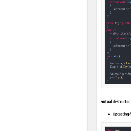
virtual
void
Cr
{

        std::cout << 
    }

};

class
Dog
 :
public
public
:

// 함수 오버라이드
virtual
void
Cr
{

        std::cout << 
    }

int
main
()
{

    Animal a; a.
Cry
    Dog d; d.
Cry
();

    Animal* p = &d
    p->
Cry
();

virtual destructor
Upcast
class
Base