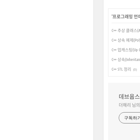
'
프로그래밍 언
C++ 추상 클래스(Abst
C++ 상속 예제(Poly
C++ 업캐스팅(Up Ca
C++ 상속(Inheritan
C++ STL 정리
(0)
데브웁스
더해리 님의
구독하