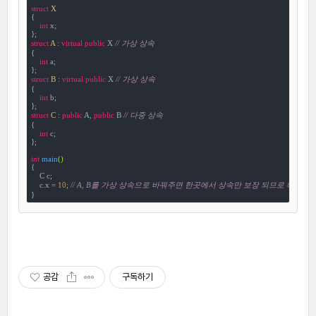
struct
X
{
int
 x;

struct
A
 :
virtual
public
 X 
// 가상 상속
{

int
 a;

struct
B
 :
virtual
public
 X 
// 가상 상속
{

int
 b;

struct
C
 :
public
 A, 
public
 B 
// 다중 상속
{

int
 c;

};

int
main
()
{

    C c;

    c.x = 
10
; 
// A, B를 가상 상속으로 바꿔주면 한곳에서 상속만 보장 되므로 해결
}
공감
구독하기