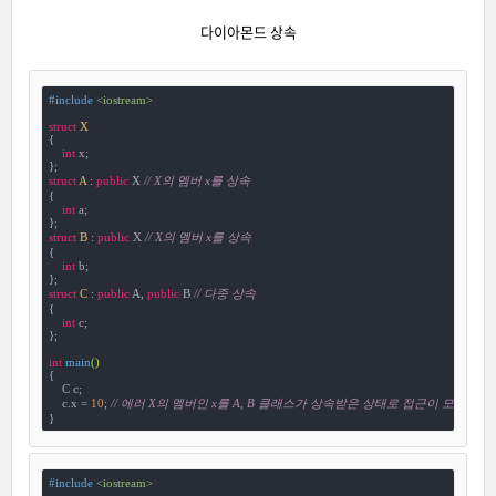
다이아몬드 상속
#
include
<iostream>
struct
X
{
int
 x;

struct
A
 :
public
 X 
// X의 멤버 x를 상속
{

int
 a;

struct
B
 :
public
 X 
// X의 멤버 x를 상속
{

int
 b;

struct
C
 :
public
 A, 
public
 B 
// 다중 상속
{

int
 c;

};

int
main
()
{

    C c;

    c.x = 
10
; 
// 에러 X의 멤버인 x를 A, B 클래스가 상속받은 상태로 접근이 모호
}
#
include
<iostream>