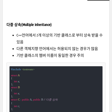
다중 상속(Multiple Inheritance)
C++언어에서 2개 이상의 기반 클래스로 부터 상속 받을 수
있음
다른 객체지향 언어에서는 허용되지 않는 경우가 많음
기반 클래스의 멤버 이름이 동일한 경우 주의
#
include
<iostream>
struct
A
{
int
 a;

struct
B
{
int
 a;

struct
C
 :
public
 A, 
public
 B 
// 다중 상속
{

int
 c;

};
