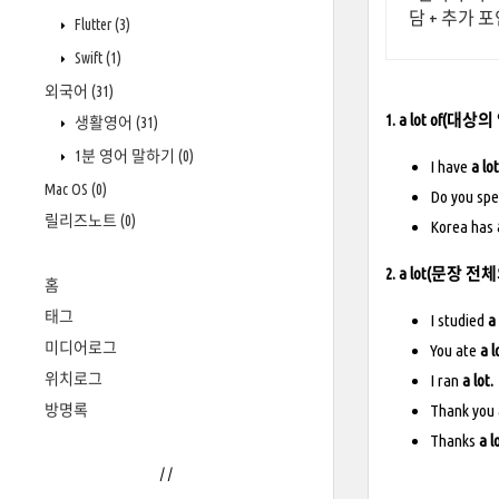
담 + 추가 
Flutter
(3)
Swift
(1)
외국어
(31)
1. a lot of
생활영어
(31)
1분 영어 말하기
(0)
I have
a lot
Mac OS
(0)
Do you sp
릴리즈노트
(0)
Korea has
2. a lot(문장
홈
태그
I studied
a
미디어로그
You ate
a l
위치로그
I ran
a lot
방명록
Thank you
Thanks
a l
/
/