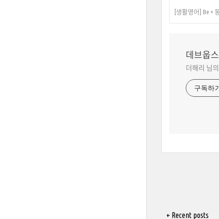
[생활영어] Be + 동
데브웁스
더해리 님의
구독하
+ Recent posts