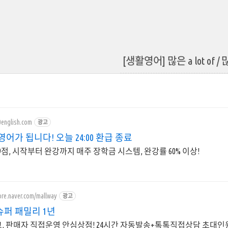
[생활영어] 많은 a lot of / 많
0english.com
광고
영어가 됩니다! 오늘 24:00 환급 종료
.9점, 시작부터 완강까지 매주 장학금 시스템, 완강률 60% 이상!
ore.naver.com/mallway
광고
슈퍼 패밀리 1년
, 판매자 직접운영 안심상점! 24시간 자동발송+톡톡직접상담 초대인원 1