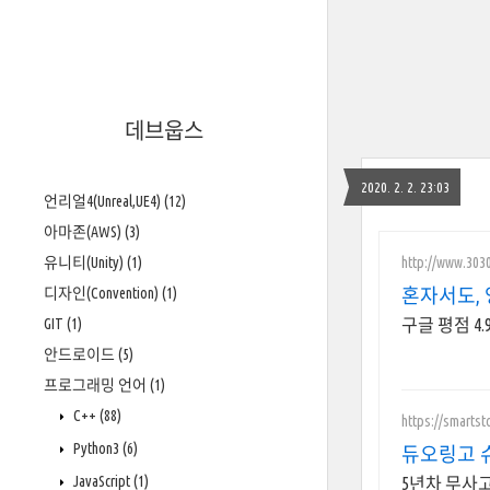
데브웁스
2020. 2. 2. 23:03
언리얼4(Unreal,UE4)
(12)
아마존(AWS)
(3)
http://www.303
유니티(Unity)
(1)
디자인(Convention)
(1)
혼자서도, 
GIT
(1)
구글 평점 4
안드로이드
(5)
프로그래밍 언어
(1)
C++
(88)
https://smartst
Python3
(6)
듀오링고 
JavaScript
(1)
5년차 무사고