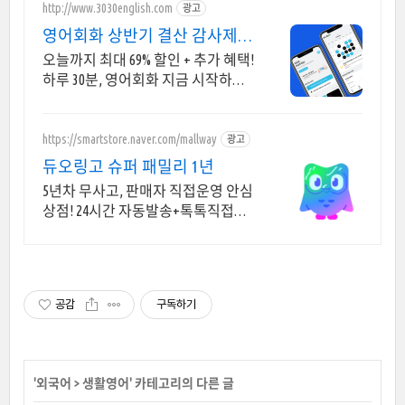
http://www.3030english.com
광고
영어회화 상반기 결산 감사제
오늘 24:00 환급 종료
오늘까지 최대 69% 할인 + 추가 혜택!
하루 30분, 영어회화 지금 시작하세
요
https://smartstore.naver.com/mallway
광고
듀오링고 슈퍼 패밀리 1년
5년차 무사고, 판매자 직접운영 안심
상점! 24시간 자동발송+톡톡직접상
담 초대인원 1.5만명 + 스토어 운영 5
년차.24시간 상담 + 추가 포인트 적
립
공감
구독하기
'
외국어
>
생활영어
' 카테고리의 다른 글