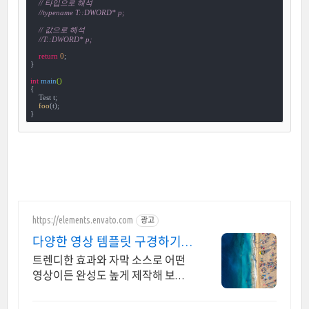
// 타입으로 해석
//typename T::DWORD* p;
// 값으로 해석
//T::DWORD* p;
return
0
;

}

int
main
()
{

    Test t;

foo
(t);

}
https://elements.envato.com
광고
다양한 영상 템플릿 구경하기
트렌드를 이끄는 인기 콘텐츠
트렌디한 효과와 자막 소스로 어떤
영상이든 완성도 높게 제작해 보세
요. 영상 제작의 퀄리티를 높여주는
클립 컬렉션