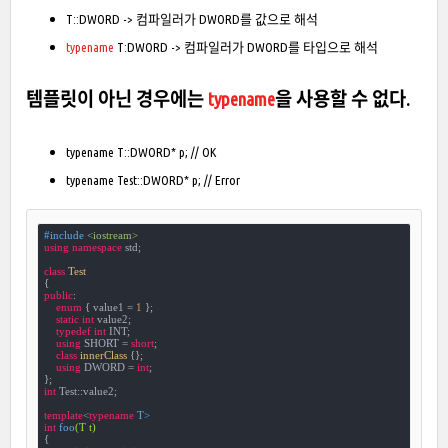
T::DWORD -> 컴파일러가 DWORD를 값으로 해석
typename
T:DWORD -> 컴파일러가 DWORD를 타입으로 해석
템플릿이 아닌 경우에는
typename
을 사용할 수 없다.
typename T::DWORD* p; // OK
typename Test::DWORD* p; // Error
#
include
<iostream>
using
namespace
 std;

class
Test
{
public
:

enum
 {
 value1 = 
1
 };

static
int
 value2;

typedef
int
 INT;

using
 SHORT = 
short
;

class
innerClass
 {
};

using
 DWORD = 
int
;

int
 Test::value2;

template
<
typename
int
foo
(T t)
{
