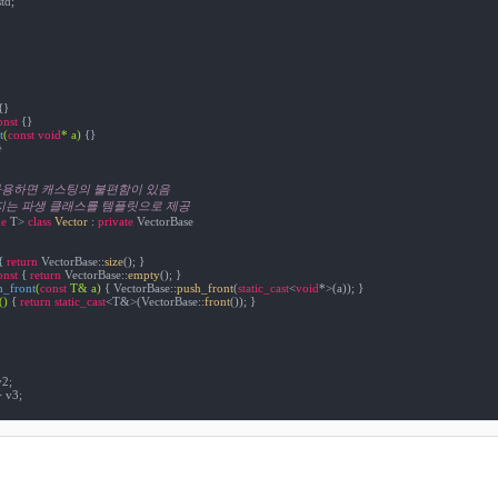
td;

{}

onst
{}

t
(
const
void
* a)
{}



바로 사용하면 캐스팅의 불편함이 있음
임지는 파생 클래스를 템플릿으로 제공
e
 T> 
class
Vector
 :
private
 VectorBase

{ 
return
 VectorBase::
size
(); }

onst
{ 
return
 VectorBase::
empty
(); }

h_front
(
const
 T& a)
{ VectorBase::
push_front
(
static_cast
<
void
*>(a)); }

()
{ 
return
static_cast
<T&>(VectorBase::
front
()); }

2;

 v3;
