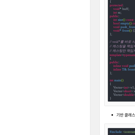
{
protected
:

void
* buff;

int
public
:

int
size
()
const
bool
empty
()
c
void
push_fron
void
* 
front
()
{}
};

// void*를 
// 캐스팅을 책
// 캐스팅만 책임
template
<
typenam
public
:

inline
void
pus
inline
 T& 
front
};

int
main
()
{

    Vector<
int
> v1;

    Vector<
short
> v
    Vector<
double
>
}
기반 클래스 
#
include
<iostrea