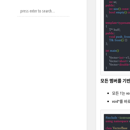
int
public
:

int
size
()
const
bool
empty
()
c
};

template
<
typenam
{

public
:

void
push_fron
T& 
front
()
{}

};

int
main
()
{

    Vector<
int
> v1;

    Vector<
short
> v
    Vector<
double
>
}
모든 멤버를 기
모든 T는 vo
void*를
#
include
<iostrea
using
namespace
 s
class
VectorBase