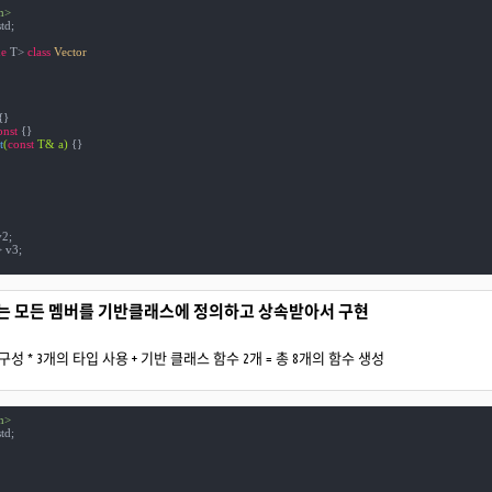
m>
td;

e
 T> 
class
Vector
{}

onst
{}

t
(
const
 T& a)
{}

2;

 v3;

않는 모든 멤버를 기반클래스에 정의하고 상속받아서 구현
구성 * 3개의 타입 사용 + 기반 클래스 함수 2개 = 총 8개의 함수 생성
m>
td;
