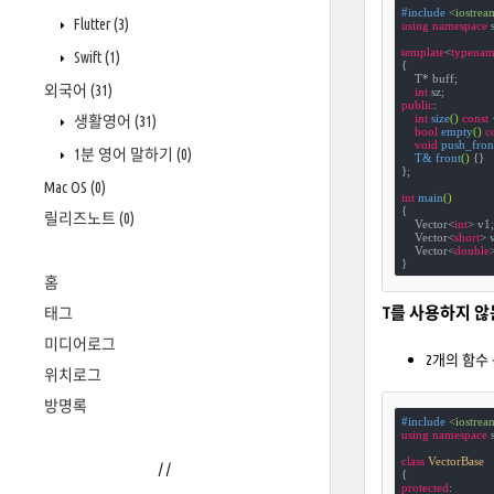
#
include
<iostrea
Flutter
(3)
using
namespace
 s
template
<
typenam
Swift
(1)
{
    T* buff;

외국어
(31)
int
public
:

int
size
()
const
생활영어
(31)
bool
empty
()
c
void
push_fron
1분 영어 말하기
(0)
T& 
front
()
{}

};

Mac OS
(0)
int
main
()
{

릴리즈노트
(0)
    Vector<
int
> v1;

    Vector<
short
> v
    Vector<
double
>
}
홈
T를 사용하지 
태그
미디어로그
2개의 함수 
위치로그
방명록
#
include
<iostrea
using
namespace
 s
class
VectorBase
/
/
{
protected
:
