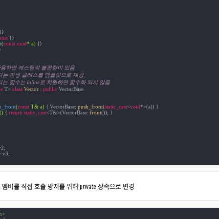
{}

onst
{}

t
(
const
void
* a)
{}



바로 사용하면 캐스팅의 불편함이 있음
임지는 파생 클래스를 템플릿으로 제공
지는 함수는 inline로 치환하면 함수화 되지 않음
e
 T> 
class
Vector
 :
public
 VectorBase

h_front
(
const
 T& a)
{ VectorBase::
push_front
(
static_cast
<
void
*>(a)) }

()
{ 
return
static_cast
<T&>(VectorBase::
front
()); }

2;

 v3;

멤버를 직접 호출 방지를 위해 private 상속으로 변경
m>