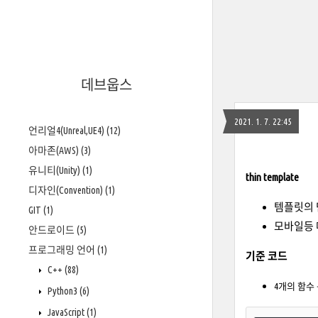
데브웁스
2021. 1. 7. 22:45
언리얼4(Unreal,UE4)
(12)
아마존(AWS)
(3)
유니티(Unity)
(1)
thin template
디자인(Convention)
(1)
템플릿의 
GIT
(1)
모바일등 
안드로이드
(5)
프로그래밍 언어
(1)
기준 코드
C++
(88)
4개의 함수 
Python3
(6)
JavaScript
(1)