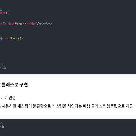
{}

onst
{}

e
 T> 
class
Vector
 :
public
 VectorBase

t
(
const
 T& a)
{}

2;

 v3;

반 클래스로 구현
id*로 변경
 바로 사용하면 캐스팅이 불편함으로 캐스팅을 책임지는 파생 클래스를 템플릿으로 제공
m>
td;
