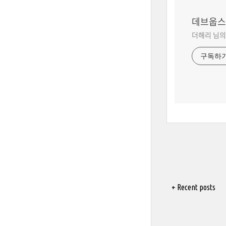
데브웁스
더해리 님의
구독하
+ Recent posts