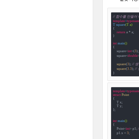
// 함수를 만들어
template
<
typenam
T 
square
(T a)
{

return
 a * a;

}

int
main
()
{

    square<
int
>(
3
);
    square<
double
square
(
3
); 
// 
square
(
3.3
); 
//
}
template
<
typenam
struct
Point
{
    T x;

    T y;

};

int
main
()
{

    Point<
int
> p1; 
    p1.x = 
3
;
