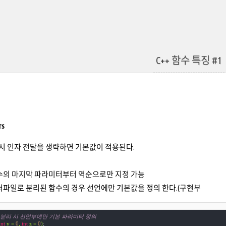
C++ 함수 특징 #1
rs
시 인자 전달을 생략하면 기본값이 적용된다.
수의 마지막 파라미터부터 역순으로만 지정 가능
더파일로 분리된 함수의 경우 선언에만 기본값을 정의 한다.(구현부
부 분리 시 선언부에만 기본 파라미터 정의
int
 y = 
0
, 
int
 z = 
0
)
;
