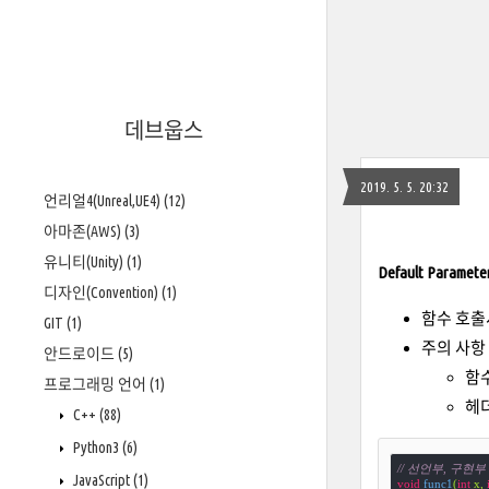
데브웁스
2019. 5. 5. 20:32
언리얼4(Unreal,UE4)
(12)
아마존(AWS)
(3)
유니티(Unity)
(1)
Default Paramete
디자인(Convention)
(1)
함수 호출
GIT
(1)
주의 사항
안드로이드
(5)
함
프로그래밍 언어
(1)
헤
C++
(88)
Python3
(6)
// 선언부, 구현
JavaScript
(1)
void
func1
(
int
 x, 