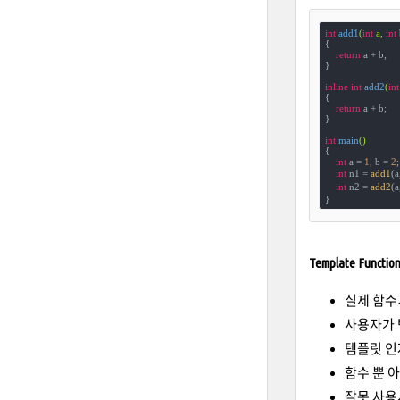
int
add1
(
int
 a, 
int
 
{

return
 a + b;

}

inline
int
add2
(
int
{

return
 a + b;

}

int
main
()
{

int
 a = 
1
, b = 
2
;

int
 n1 = 
add1
(a
int
 n2 = 
add2
(a
}
Template Functio
실제 함수가
사용자가 
템플릿 인자 
함수 뿐 
잘못 사용시