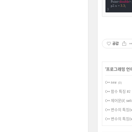
    Point<
double
> 
    p2.x = 
3.3
;

}
공감
'
프로그래밍 언
C++ new
(0)
C++ 함수 특징 #2
C++ 제어문(if, sw
C++ 변수의 특징(var
C++ 변수의 특징(var