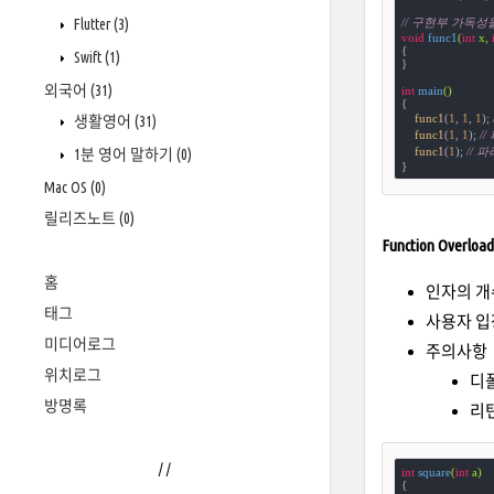
// 구현부 가독
Flutter
(3)
void
func1
(
int
 x, 
{

Swift
(1)
}

외국어
(31)
int
main
()
{

func1
(
1
, 
1
, 
1
); 
생활영어
(31)
func1
(
1
, 
1
); 
/
func1
(
1
); 
// 
1분 영어 말하기
(0)
}
Mac OS
(0)
릴리즈노트
(0)
Function Overload
홈
인자의 개
태그
사용자 입
미디어로그
주의사항
위치로그
디
방명록
리
/
/
int
square
(
int
 a)
{
