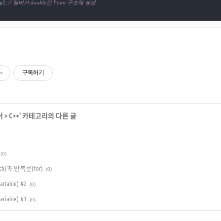
p2; 
// 멤버가 double인 Point 구조체 생성
구독하기
어
>
C++
' 카테고리의 다른 글
(0)
itch)과 반복문(for)
(0)
iable) #2
(0)
iable) #1
(0)