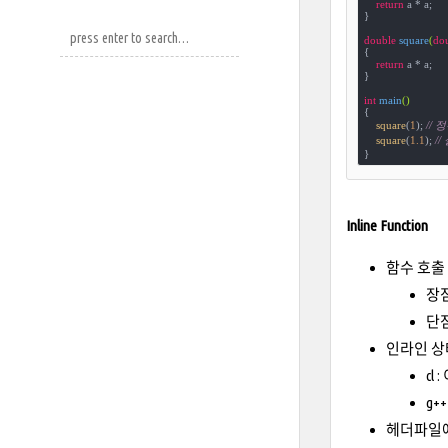
return
 a * a;

}

double
square
(
do
{

return
 a * a;

}

int
main
()
{

square
(
1
); 
//
square
(
1.1
); 
/
}
Inline Function
함수 호출
장점
단점
인라인 상
cl 
g++
헤더파일에