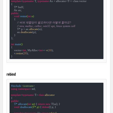
template
<
typename
 T, 
typename
 Ax = allocator<T>> class vector

{

    T* buff;

public
:

void
resize
(
int
 n)
{

// 버퍼 재할당이 필요하다면 어떻게 할까요?
// new, malloc, calloc, win32 api, linux system call
        T* p = ax.
allocate
(n);

        ax.
deallocate
(p);

    }

};

int
main
()
{

    vector<
int
, MyAlloc<
int
>> 
v
(
10
);

    v.
resize
(
20
);

}
rebind
#
include
<iostream>
using
namespace
 std;

template
<
typename
 T> 
class
allocator
{
public
:

T* 
allocate
(
int
 sz)
{ 
return
new
 T[sz]; }

void
deallocate
(T* p)
{ 
delete
[] p; }

template
<
typename
 U> 
struct
rebind