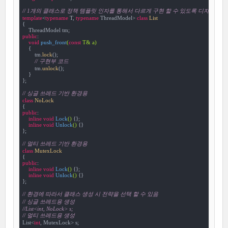
// 1개의 클래스로 정책 템플릿 인자를 통해서 다르게 구현 할 수 있도록 디자인
template
<
typename
 T, 
typename
 ThreadModel> 
class
List
{
public
:

void
push_front
(
const
 T& a)
{

        tm.
lock
();

// 구현부 코드
        tm.
unlock
();

    }

};

// 싱글 쓰레드 기반 환경용
class
NoLock
{
public
:

inline
void
Lock
()
{};

inline
void
Unlock
()
{}

};

// 멀티 쓰레드 기반 환경용
class
MutexLock
{
public
:

inline
void
Lock
()
{};

inline
void
Unlock
()
{}

};

// 환경에 따라서 클래스 생성 시 전략을 선택 할 수 있음
// 싱글 쓰레드용 생성
//List<int, NoLock> s;
// 멀티 쓰레드용 생성
List<
int
, MutexLock> s;
