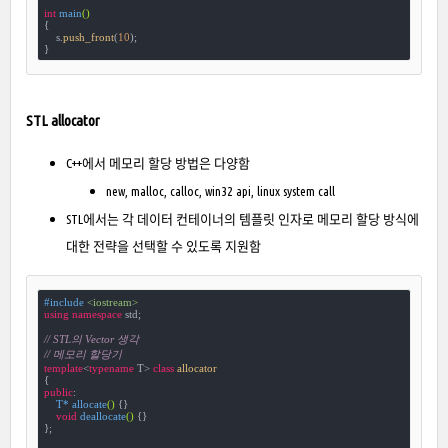
int
main
()
{

    s.
push_front
(
10
);

}
STL allocator
C++에서 메모리 할당 방법은 다양함
new, malloc, calloc, win32 api, linux system call
STL에서는 각 데이터 컨테이너의 템플릿 인자로 메모리 할당 방식에
대한 전략을 선택할 수 있도록 지원함
#
include
<iostream>
using
namespace
 std;

// STL의 Vector 생각
// 메모리 할당기
template
<
typename
 T> 
class
allocator
{
public
:

T* 
allocate
()
{}

void
deallocate
()
{}

};
