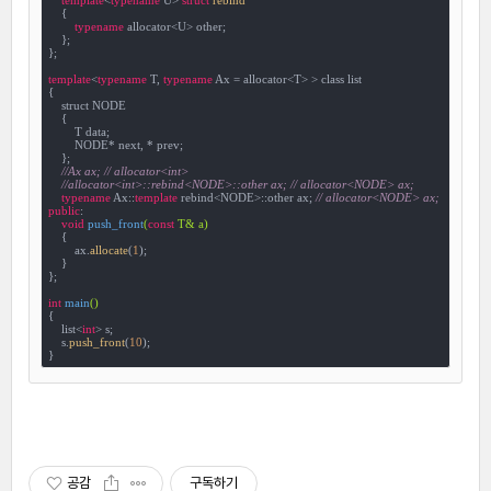
    {
typename
 allocator<U> other;

    };

};

template
<
typename
 T, 
typename
 Ax = allocator<T> > class list

{

    struct NODE

    {

        T data;

        NODE* next, * prev;

    };

//Ax ax; // allocator<int>
//allocator<int>::rebind<NODE>::other ax; // allocator<NODE> ax;
typename
 Ax::
template
 rebind<NODE>::other ax; 
// allocator<NODE> ax;
public
:

void
push_front
(
const
 T& a)
{

        ax.
allocate
(
1
);

    }

};

int
main
()
{

    list<
int
> s;

    s.
push_front
(
10
);

}
공감
구독하기