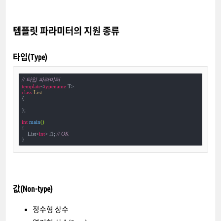
템플릿 파라미터의 지원 종류
타입(Type)
// 타입 파라미터
template
<
typename
class
List
{
};

int
main
()
{

    List<
int
> l1; 
// OK
}
값(Non-type)
정수형 상수