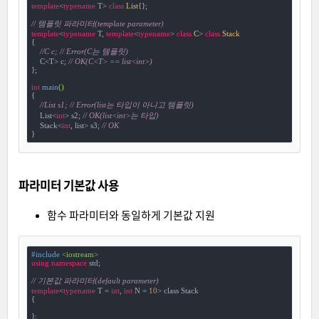
template
<
typename
 T> 
class
List
{
};

// 템플릿 파라미터(template parameter)
template
<
typename
 T, 
template
<
typename
> 
class
C
>
class
Stack
{
//C c; // Error(C는 템플릿)
    C<T> c; 
// OK(C<T> == list<int>)
};

int
main
()
{

//List s1; // Error(list는 타입이 아니고 템플릿)
    List<
int
> s2; 
// OK(list<int>는 타입)
    Stack<
int
, list> s3; 
// OK
파라미터 기본값 사용
함수 파라미터와 동일하게 기본값 지원
#
include
<iostream>
using
namespace
 std;

// 기본값 파라미터(default parameter)
template
<
typename
 T = 
int
, 
int
 N = 
10
> class Stack

{

};
