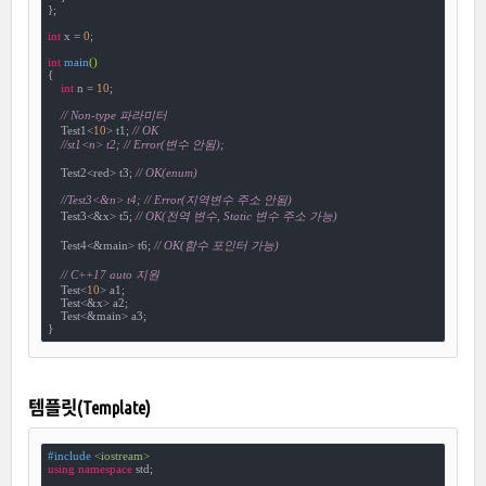
};

int
 x = 
0
;

int
main
()
{

int
 n = 
10
;

// Non-type 파라미터    
    Test1<
10
> t1; 
// OK
//st1<n> t2; // Error(변수 안됨);
    Test2<red> t3; 
// OK(enum)
//Test3<&n> t4; // Error(지역변수 주소 안됨)
    Test3<&x> t5; 
// OK(전역 변수, Static 변수 주소 가능)
    Test4<&main> t6; 
// OK(함수 포인터 가능)
// C++17 auto 지원
    Test<
10
> a1;

    Test<&x> a2;

    Test<&main> a3;

}
템플릿(Template)
#
include
<iostream>
using
namespace
 std;
