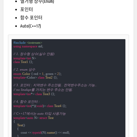
열거형 상수(Enum)
포인터
함수 포인터
Auto(C++17)
#
include
<iostream>
using
namespace
 std;

// 1. 정수형 상수(실수 안됨)
template
<
int
class
Test1
 {
};

// 2. enum 상수
enum
Color
 {
 red = 
1
, green = 
2
template
<Color> 
class
Test2
 {
};

// 3. 포인터 : 지역변수 주소안됨.. 전역변수주소는 가능..
// no linakge를 가지는 변수 주소는 안됨.
template
<
int
*> 
class
Test3
 {
};

// 4. 함수 포인터 : 
template
<
int
(*)(
void
)> 
class
Test4
 {
};

// C++17에서는 auto 타입 사용가능
template
<
auto
 N> 
struct
Test
{
Test
()

    {

        cout << 
typeid
(N).
name
() << endl;

    }
