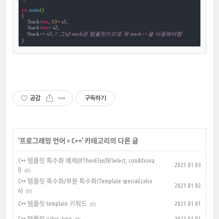
int
main
()
{

    Stack<
int
, 
10
> s1;

    Stack<
int
> s2;

    Stack<> s3; 
// 그냥 stack은 템플릿이므로 꼭 stack<>을 사용해야함
}
공감
구독하기
'
프로그래밍 언어
>
C++
' 카테고리의 다른 글
C++ 템플릿 특수화 예제(IfThenElse/IF/Select, conditiona
2021.01.03
l)
(0)
C++ 템플릿 특수화/부분 특수화(Template specializatio
2021.01.02
n)
(0)
C++ 템플릿 template 키워드
2021.01.01
(0)
C++ 템플릿 value_type
2021.01.01