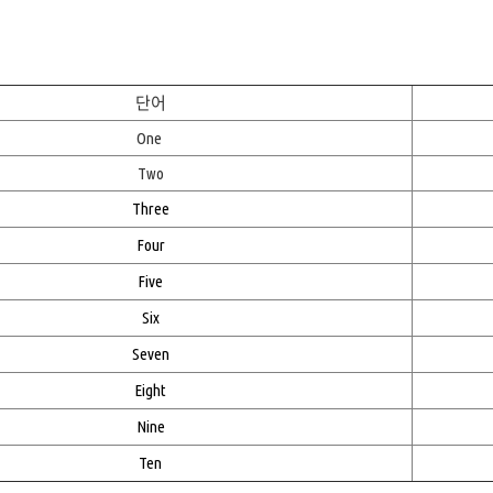
단어
One
Two
Three
Four
Five
Six
Seven
Eight
Nine
Ten