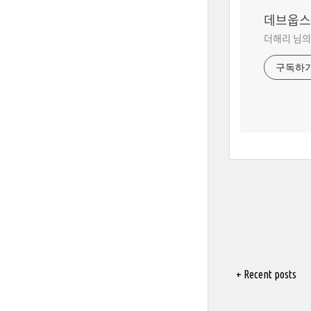
데브웁스
더해리 님의
구독하
+ Recent posts