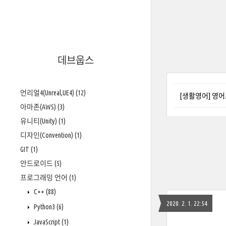
데브웁스
언리얼4(Unreal,UE4)
(12)
[생활영어] 영어로 
아마존(AWS)
(3)
유니티(Unity)
(1)
디자인(Convention)
(1)
GIT
(1)
안드로이드
(5)
프로그래밍 언어
(1)
C++
(88)
2020. 2. 1. 22:54
Python3
(6)
JavaScript
(1)