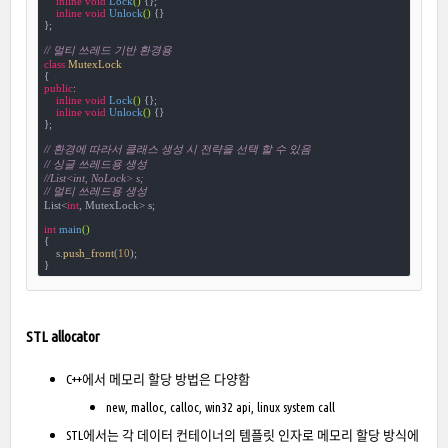
inline
void
Lock
()
{};

inline
void
Unlock
()
{}

};

// 멀티 쓰레드 기반 환경용
class
MutexLock
{
public
:

inline
void
Lock
()
{};

inline
void
Unlock
()
{}

};

// 환경에 따라서 클래스 생성 시 전략을 선택 할 수 있음
// 싱글 쓰레드용 생성
//List<int, NoLock> s;
// 멀티 쓰레드용 생성
List<
int
, MutexLock> s;

int
main
()
{

    s.
push_front
(
10
);

}
STL allocator
C++에서 메모리 할당 방법은 다양함
new, malloc, calloc, win32 api, linux system call
STL에서는 각 데이터 컨테이너의 템플릿 인자로 메모리 할당 방식에