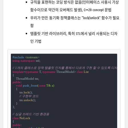
규칙을 표현하는 코딩 방식은 없음(인터페이스 사용시 가상
함수이므로 약간의 오버헤드 발생), C++20 concept 문법
우리가 만든 동기화 정책클래스는 "lock/unlock" 함수가 필요
함
템플릿 기반 라이브러리, 특히 STL에서 널리 사용되는 디자
인 기법
#
include
<iostream>
using
namespace
 std;

// 1개의 클래스로 정책 템플릿 인자를 통해서 다르게 구현 할 수 있도록 디자인
template
<
typename
 T, 
typename
 ThreadModel> 
class
List
{
public
:

void
push_front
(
const
 T& a)
{

        tm.
lock
();

// 구현부 코드
        tm.
unlock
();

    }

};

// 싱글 쓰레드 기반 환경용
class
NoLock
{
public
:
