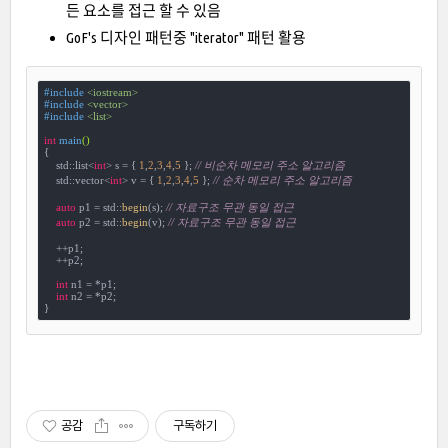
든 요소를 접근 할 수 있음
GoF's 디자인 패턴중 "iterator" 패턴 활용
#
include
<iostream>
#
include
<vector>
#
include
<list>
int
main
()
{

    std::list<
int
> s = { 
1
,
2
,
3
,
4
,
5
 }; 
// 비순차 메모리 주소 알고리즘
    std::vector<
int
> v = { 
1
,
2
,
3
,
4
,
5
 }; 
// 순차 메모리 주소 알고리즘
auto
 p1 = std::
begin
(s); 
// 자료구조 무관 동일 접근
auto
 p2 = std::
begin
(v); 
// 자료구조 무관 동일 접근
    ++p1;

    ++p2;

int
 n1 = *p1;

int
 n2 = *p2;

}
공감
구독하기