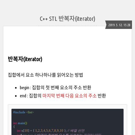
C++ STL 반복자(iterator)
2019. 5. 12. 15:28
반복자(iterator)
집합에서 요소 하나하나를 읽어오는 방법
begin : 집합의 첫 번째 요소의 주소 반환
end : 집합의
마지막 번째 다음 요소의 주소
반환
#
include
<list>
int
main
()
{

int
 x[
10
] = { 
1
,
2
,
3
,
4
,
5
,
6
,
7
,
8
,
9
,
10
 }; 
// 배열 선언