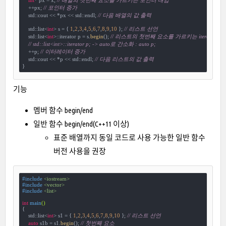
int
* px = x; 
// 배열의 첫번째 요소를 가르키는 포인터 대입
    ++px; 
// 포인터 증가
    std::cout << *px << std::endl; 
// 다음 배열의 값 출력
    std::list<
int
> s = { 
1
,
2
,
3
,
4
,
5
,
6
,
7
,
8
,
9
,
10
 }; 
// 리스트 선언
    std::list<
int
>::iterator p = s.
begin
(); 
// 리스트의 첫번째 요소를 가르키는 iterator 대
// std::list<int>::iterator p; -> auto로 간소화 : auto p;
    ++p; 
// 이터레이터 증가
    std::cout << *p << std::endl; 
// 다음 리스트의 값 출력
}
기능
멤버 함수 begin/end
일반 함수 begin/end(C++11 이상)
표준 배열까지 동일 코드로 사용 가능한 일반 함수
버전 사용을 권장
#
include
<iostream>
#
include
<vector>
#
include
<list>
int
main
()
{

    std::list<
int
> s1 = { 
1
,
2
,
3
,
4
,
5
,
6
,
7
,
8
,
9
,
10
 }; 
// 리스트 선언
auto
 s1b = s1.
begin
(); 
// 첫번째 요소