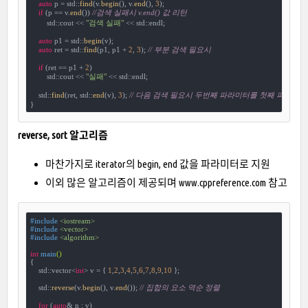
auto
 p = std::
find
(v.
begin
(), v.
end
(), 
3
);

if
 (p == v.
end
()) 
//검색 실패시 v.end() 값 리턴
        std::cout << 
"검색 실패"
 << std::endl;

auto
 p1 = std::
begin
(v);

auto
 ret = std::
find
(p1, p1 + 
2
, 
3
); 
// 부분 검색 필요시
if
 (ret == p1 + 
2
)

        std::cout << 
"실패"
 << std::endl;

    std::
find
(ret, std::
end
(v), 
3
); 
// 다음 검색 필요시 두번째 파라미터를 첫째 파라미터
}
reverse, sort 알고리즘
마찬가지로 iterator의 begin, end 값을 파라미터로 지원
이외 많은 알고리즘이 제공되며 www.cppreference.com 참고
#
include
<iostream>
#
include
<vector>
#
include
<algorithm>
int
main
()
{

    std::vector<
int
> v = { 
1
,
2
,
3
,
4
,
5
,
6
,
7
,
8
,
9
,
10
 };

    std::
reverse
(v.
begin
(), v.
end
()); 
// 집합의 요소 역순 정렬
for
 (
auto
& n : v)
