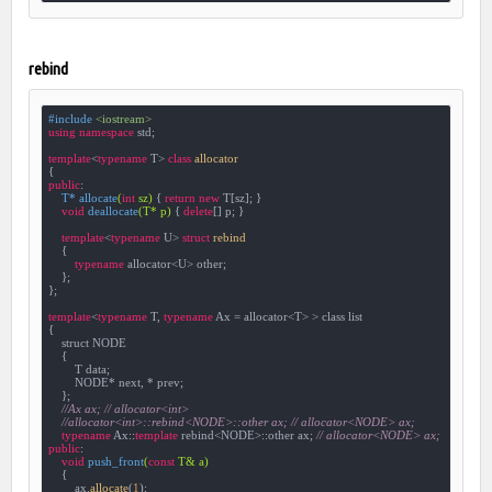
rebind
#
include
<iostream>
using
namespace
 std;

template
<
typename
 T> 
class
allocator
{
public
:

T* 
allocate
(
int
 sz)
{ 
return
new
 T[sz]; }

void
deallocate
(T* p)
{ 
delete
[] p; }

template
<
typename
 U> 
struct
rebind
    {
typename
 allocator<U> other;

    };

};

template
<
typename
 T, 
typename
 Ax = allocator<T> > class list

{

    struct NODE

    {

        T data;

        NODE* next, * prev;

    };

//Ax ax; // allocator<int>
//allocator<int>::rebind<NODE>::other ax; // allocator<NODE> ax;
typename
 Ax::
template
 rebind<NODE>::other ax; 
// allocator<NODE> ax;
public
:

void
push_front
(
const
 T& a)
{

        ax.
allocate
(
1
);
