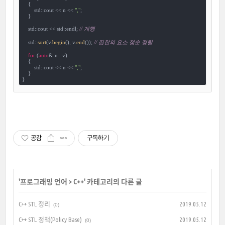
    {

        std::cout << n << 
","
;

    }

    std::cout << std::endl; 
// 개행
    std::
sort
(v.
begin
(), v.
end
()); 
// 집합의 요소 정순 정렬
for
 (
auto
& n : v)

    {

        std::cout << n << 
","
;

    }

}
공감
구독하기
'
프로그래밍 언어
>
C++
' 카테고리의 다른 글
C++ STL 정리
2019.05.12
(0)
C++ STL 정책(Policy Base)
2019.05.12
(0)