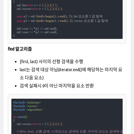
{

    std::list<
int
> s = { 
1
,
2
,
3
,
4
,
5
 };

    std::vector<
int
> v = { 
1
,
2
,
3
,
4
,
5
 };

auto
 p1 = std::
find
(s.
begin
(), s.
end
(), 
3
); list 요소중 
3
 값 탐색

auto
 p2 = std::
find
(v.
begin
(), v.
end
(), 
3
); vector 요소중 
3
 값 탐색

    std::cout << *p1 << std::endl;

    std::cout << *p2 << std::endl;

}
find 알고리즘
[first, last) 사이의 선형 검색을 수행
last는 검색 대상 아님(iterator.end()에 해당하는 마지막 요
소 다음 요소)
검색 실패시 0이 아닌 마지막을 요소 반환
#
include
<iostream>
#
include
<vector>
#
include
<algorithm>
int
main
()
{

    std::vector<
int
> v = { 
1
,
2
,
3
,
4
,
5
 };

// [first, last), 선형 검색, 시작요소는 검색에 포함, 마지막 요소는 검색에 포함되