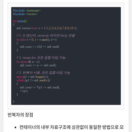
#
include
<iostream>
#
include
<vector>
int
main
()
{

    std::vector<
int
> v = { 
1
,
2
,
3
,
4
,
5
,
6
,
7
,
8
,
9
,
10
 };

// 1. [] 연산자, vector는 되지만 list는 안됨
for
 (
int
 i = 
0
; i < v.
size
(); i++)

    {

        std::cout << v[i] << std::endl;

    }

// 2. range for, 모든 집합 타입 가능
for
 (
auto
& n : v)

        std::cout << n << std::endl;

// 3. 반복자 사용, 모든 집합 타입 가능
auto
 p1 = std::
begin
(v);

while
 (p1 != std::
end
(v))

    {

        std::cout << *p1 << std::endl;

        ++p1;

    }

}
반복자의 장점
컨테이너의 내부 자료구조에 상관없이 동일한 방법으로 모