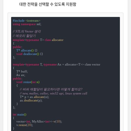
대한 전략을 선택할 수 있도록 지원함
#
include
<iostream>
using
namespace
 std;

// STL의 Vector 생각
// 메모리 할당기
template
<
typename
 T> 
class
allocator
{
public
:

T* 
allocate
()
{}

void
deallocate
()
{}

};

template
<
typename
 T, 
typename
 Ax = allocator<T>> class vector

{

    T* buff;

public
:

void
resize
(
int
 n)
{

// 버퍼 재할당이 필요하다면 어떻게 할까요?
// new, malloc, calloc, win32 api, linux system call
        T* p = ax.
allocate
(n);

        ax.
deallocate
(p);

    }

};

int
main
()
{

    vector<
int
, MyAlloc<
int
>> 
v
(
10
);

    v.
resize
(
20
);

}