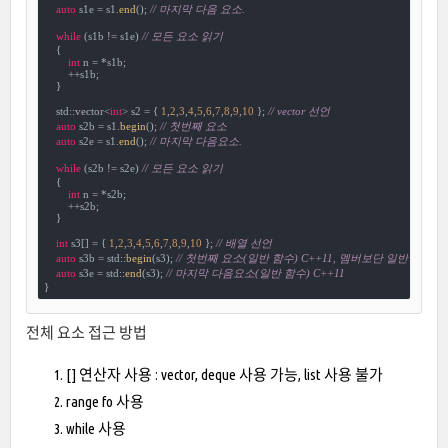
auto
 s1e = s1.
end
(); 
// 마지막 다음 요소.
while
 (s1b != s1e) 
// 모든 요소 읽기
    {

int
 n = *s1b;

        ++s1b;

    }

    std::vector<
int
> s2 = { 
1
,
2
,
3
,
4
,
5
,
6
,
7
,
8
,
9
,
10
 }; 
// vector 선언
auto
 s2b = s1.
begin
(); 
// 첫번째 요소
auto
 s2e = s1.
end
(); 
// 마지막 다음요소.
while
 (s2b != s2e) 
// 모든 요소 읽기
    {

int
 n = *s2b;

        ++s2b;

    }

int
 s3[] = { 
1
,
2
,
3
,
4
,
5
,
6
,
7
,
8
,
9
,
10
 }; 
// 배열 선언
auto
 s3b = std::
begin
(s3); 
// 첫번째 요소(일반 함수) C++11, 멤버보단 일반 함수 
auto
 s3e = std::
end
(s3); 
// 마지막 다음요소(일반 함수) C++11
}
전체 요소 접근 방법
[] 연산자 사용 : vector, deque 사용 가능, list 사용 불가
range fo 사용
while 사용