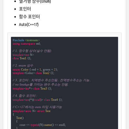
열거형 상수(Enum)
포인터
함수 포인터
Auto(C++17)
#
include
<iostream>
using
namespace
 std;

// 1. 정수형 상수(실수 안됨)
template
<
int
class
Test1
 {
};

// 2. enum 상수
enum
Color
 {
 red = 
1
, green = 
2
template
<Color> 
class
Test2
 {
};

// 3. 포인터 : 지역변수 주소안됨.. 전역변수주소는 가능..
// no linakge를 가지는 변수 주소는 안됨.
template
<
int
*> 
class
Test3
 {
};

// 4. 함수 포인터 : 
template
<
int
(*)(
void
)> 
class
Test4
 {
};

// C++17에서는 auto 타입 사용가능
template
<
auto
 N> 
struct
Test
{
Test
()

    {

        cout << 
typeid
(N).
name
() << endl;

    }
