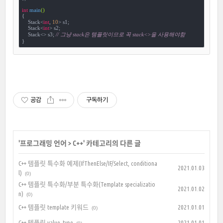
int
main
()
{

    Stack<
int
, 
10
> s1;

    Stack<
int
> s2;

    Stack<> s3; 
// 그냥 stack은 템플릿이므로 꼭 stack<>을 사용해야함
}
공감
구독하기
'
프로그래밍 언어
>
C++
' 카테고리의 다른 글
C++ 템플릿 특수화 예제(IfThenElse/IF/Select, conditiona
2021.01.03
l)
(0)
C++ 템플릿 특수화/부분 특수화(Template specializatio
2021.01.02
n)
(0)
C++ 템플릿 template 키워드
2021.01.01
(0)
C++ 템플릿 value_type
2021.01.01