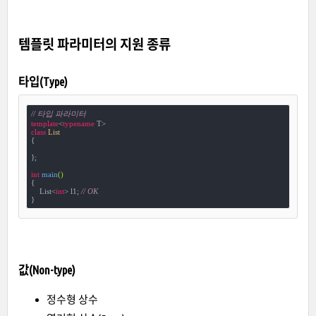
템플릿 파라미터의 지원 종류
타입(Type)
// 타입 파라미터
template
<
typename
class
List
{
};

int
main
()
{

    List<
int
> l1; 
// OK
}
값(Non-type)
정수형 상수