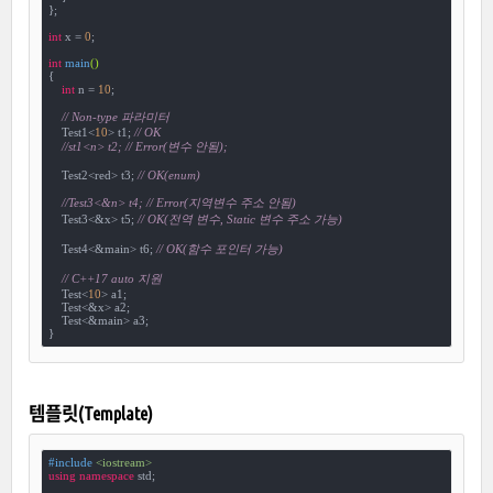
};

int
 x = 
0
;

int
main
()
{

int
 n = 
10
;

// Non-type 파라미터    
    Test1<
10
> t1; 
// OK
//st1<n> t2; // Error(변수 안됨);
    Test2<red> t3; 
// OK(enum)
//Test3<&n> t4; // Error(지역변수 주소 안됨)
    Test3<&x> t5; 
// OK(전역 변수, Static 변수 주소 가능)
    Test4<&main> t6; 
// OK(함수 포인터 가능)
// C++17 auto 지원
    Test<
10
> a1;

    Test<&x> a2;

    Test<&main> a3;

}
템플릿(Template)
#
include
<iostream>
using
namespace
 std;
