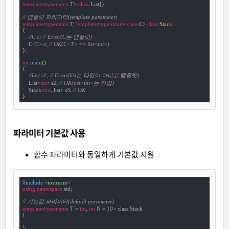
template
<
typename
 T> 
class
List
{
};

// 템플릿 파라미터(template parameter)
template
<
typename
 T, 
template
<
typename
> 
class
C
>
class
Stack
{
//C c; // Error(C는 템플릿)
    C<T> c; 
// OK(C<T> == list<int>)
};

int
main
()
{

//List s1; // Error(list는 타입이 아니고 템플릿)
    List<
int
> s2; 
// OK(list<int>는 타입)
    Stack<
int
, list> s3; 
// OK
파라미터 기본값 사용
함수 파라미터와 동일하게 기본값 지원
#
include
<iostream>
using
namespace
 std;

// 기본값 파라미터(default parameter)
template
<
typename
 T = 
int
, 
int
 N = 
10
> class Stack

{

};
