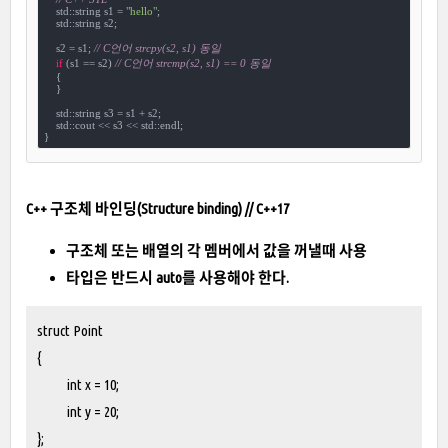
    std::string s1 = 
"hello"
;

    std::string s2;

    s2 = s1; 
// C언어 strcpy(s2, s1) 동일
if
 (s1 == s2) 
// C언어 strcmp(s2, s1) == 0 동일
    {

    }

    std::string s3 = s1 + s2;

    std::cout << s3 << std::endl;

}
C++ 구조체 바인딩(Structure binding) // C++17
구조체 또는 배열의 각 멤버에서 값을 꺼낼때 사용
타입은 반드시 auto를 사용해야 한다.
struct Point
{
int x = 10;
int y = 20;
};