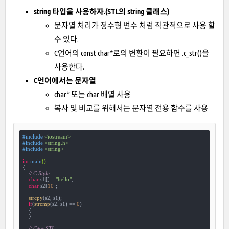
string 타입을 사용하자.(STL의 string 클래스)
문자열 처리가 정수형 변수 처럼 직관적으로 사용 할
수 있다.
C언어의 const char*로의 변환이 필요하면 .c_str()을
사용한다.
C언어에서는 문자열
char* 또는 char 배열 사용
복사 및 비교를 위해서는 문자열 전용 함수를 사용
#
include
<iostream>
#
include
<string.h>
#
include
<string>
int
main
()
{

// C Style
char
 s1[] = 
"hello"
;

char
 s2[
10
];

strcpy
(s2, s1);

if
(
strcmp
(s2, s1) == 
0
)

    {

    }

// C++ STL