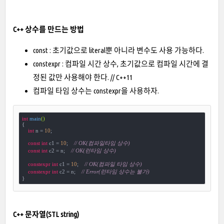
C++ 상수를 만드는 방법
const : 초기값으로 literal뿐 아니라 변수도 사용 가능하다.
constexpr : 컴파일 시간 상수, 초기값으로 컴파일 시간에 결
정된 값만 사용해야 한다. // C++11
컴파일 타임 상수는 constexpr을 사용하자.
int
main
()
{

int
 n = 
10
;

const
int
 c1 = 
10
;    
// OK(컴파일타임 상수)
const
int
 c2 = n;    
// OK(런타임 상수)
constexpr
int
 c1 = 
10
;    
// OK(컴파일 타임 상수)
constexpr
int
 c2 = n;    
// Error(런타임 상수는 불가)
}
C++ 문자열(STL string)