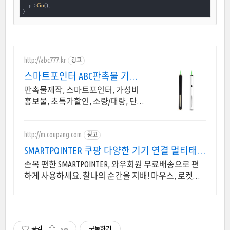
    p->
Go
();

}
http://abc777.kr
광고
스마트포인터 ABC판촉물 기업/
관공서 후결제
판촉물제작, 스마트포인터, 가성비
홍보물, 초특가할인, 소량/대량, 단
체선물전문
http://m.coupang.com
광고
SMARTPOINTER 쿠팡 다양한 기기 연결 멀티태스
킹
손목 편한 SMARTPOINTER, 와우회원 무료배송으로 편
하게 사용하세요. 찰나의 순간을 지배! 마우스, 로켓배
송으로 빠르게 만나보세요.
공감
구독하기