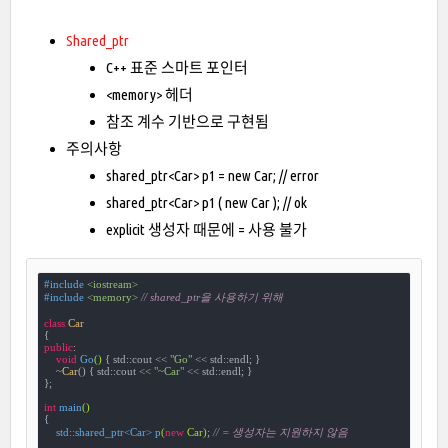
Shared_ptr
C++ 표준 스마트 포인터
<memory> 헤더
참조 계수 기반으로 구현됨
주의사항
shared_ptr<Car> p1 = new Car; // error
shared_ptr<Car> p1 ( new Car ); // ok
explicit 생성자 때문에 = 사용 불가
#
include
<iostream>
#
include
<memory>
// shared_ptr을 사용하기 위해
class
Car
{
public
:

void
Go
()
{ std::cout << 
"Go"
 << std::endl; }

    ~
Car
() { std::cout << 
"~Car"
 << std::endl; }

};

int
main
()
{

std::shared_ptr<Car> 
p
(
new
 Car)
; 
// = 생성자는 지원하지 않음