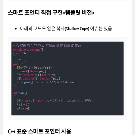
스마트 포인터 직접 구현<템플릿 버전>
아래의 코드도 얕은 복사(Shallow Copy) 이슈는 있음
// 다양한 데이터 타입 지원을 위한 템플릿 활용
template
<
typename
class
SPtr
{
public
:

SPtr
(T* p = 
0
) : 
ptr
(p) {}

    ~
SPtr
() { 
delete
 ptr; }

    T* 
operator
->() { 
return
 ptr; }

    T& 
operator
*() { 
return
 *ptr; }

void
print
()
{ std::cout << *ptr << std::endl; }

};

int
main
()
{

    SPtr<
int
> p1 = 
new
int
; 
// SPtr<int> p( new int ) 원리
    *p1 = 
10
;

    p1.
print
();

}
C++ 표준 스마트 포인터 사용