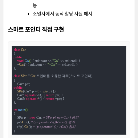
능
소멸자에서 동적 할당 자원 해지
스마트 포인터 직접 구현
class
Car
{
public
:

void
Go
()
{ std::cout << 
"Go"
 << std::endl; }

    ~
Car
() { std::cout << 
"~Car"
 << std::endl; }

};

class
SPtr
 // 
Car
 포인터를 소유한 객체(스마트 포인터)

{
public
:

SPtr
(Car* p = 
0
) : 
ptr
(p) {}

    Car* 
operator
->() { 
return
 ptr; }

    Car& 
operator
*() { 
return
 *ptr; }

};

int
main
()
{

    SPtr p = 
new
 Car; 
// SPtr p( new Car ) 원리
    p->
Go
(); 
// (p.operator->())->Go() 원리
    (*p).
Go
(); 
// (p.operator*())->Go() 원리
}