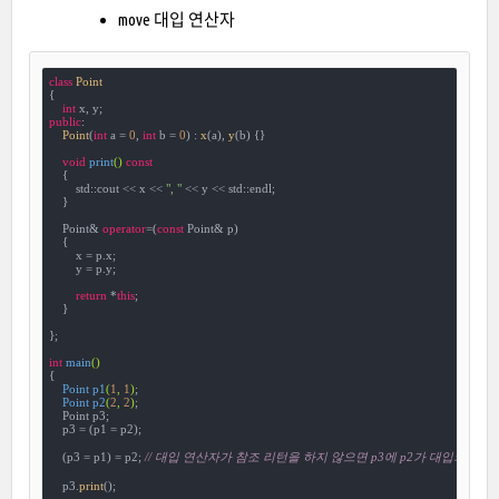
move 대입 연산자
class
Point
{
int
public
:

Point
(
int
 a = 
0
, 
int
 b = 
0
) : 
x
(a), 
y
(b) {}

void
print
()
const
{

        std::cout << x << 
", "
 << y << std::endl;

    }

    Point& 
operator
=(
const
 Point& p)

    {

        x = p.x;

        y = p.y;

return
 *
this
;

    }

};

int
main
()
{

Point 
p1
(
1
, 
1
)
;

Point 
p2
(
2
, 
2
)
;

    Point p3;

    p3 = (p1 = p2);

    (p3 = p1) = p2; 
// 대입 연산자가 참조 리턴을 하지 않으면 p3에 p2가 대입되지 않
    p3.
print
();
