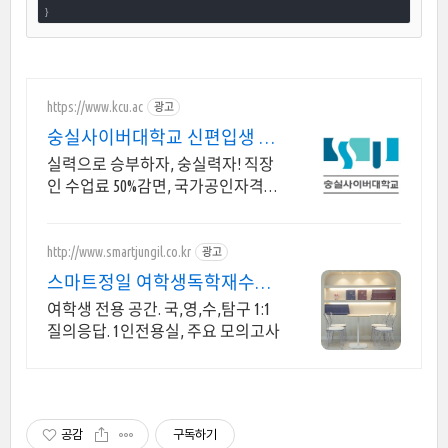
}
https://www.kcu.ac
광고
숭실사이버대학교 신편입생 모
집 중!
실력으로 승부하자, 숭실력자! 직장
인 수업료 50%감면, 국가공인자격증
취득! 100% 온라인강의! 4년제 학위
인정! 실력으로 승부하는 한국 최초
사이버대학교!
http://www.smartjungil.co.kr
광고
스마트정일 여학생독학재수학
원
여학생 전용 공간. 국,영,수,탐구 1:1
질의응답. 1인전용실, 주요 모의고사
공감
구독하기