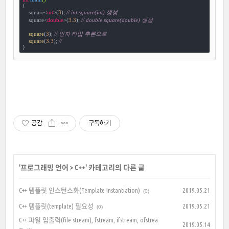
{

    square<
int
>(
3
); 
// int square(int) 생성
    square<
double
>(
3.3
); 
// double square(double) 생성
square
(
3
); 
// 인자 타입 추론으로 
square
(
3.3
); 
// 
}
공감
구독하기
'
프로그래밍 언어
>
C++
' 카테고리의 다른 글
C++ 템플릿 인스턴스화(Template Instantiation)
2019.05.21
(0)
C++ 템플릿(template) 필요성
2019.05.21
(0)
C++ 파일 입출력(file stream), fstream, ifstream, ofstrea
2019.05.14