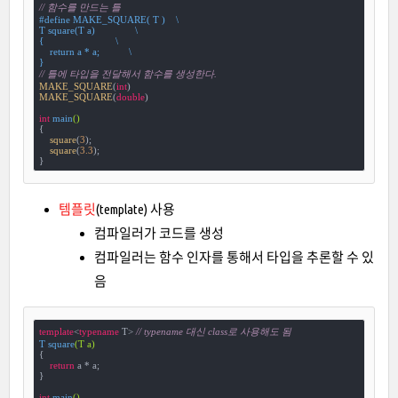
// 함수를 만드는 틀
#
define
 MAKE_SQUARE( T )    \

T square(T a)               \

{                           \

    return a * a;           \

}
// 틀에 타입을 전달해서 함수를 생성한다.
MAKE_SQUARE
(
int
MAKE_SQUARE
(
double
)

int
main
()
{

square
(
3
);

square
(
3.3
);

}
템플릿
(template) 사용
컴파일러가 코드를 생성
컴파일러는 함수 인자를 통해서 타입을 추론할 수 있
음
template
<
typename
 T> 
// typename 대신 class로 사용해도 됨
T 
square
(T a)
{

return
 a * a;

}

int
main
()