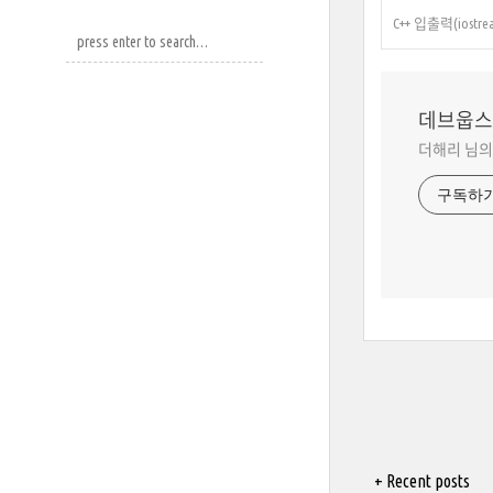
C++ 입출력(iostream)
데브웁스
더해리 님의
구독하
+ Recent posts