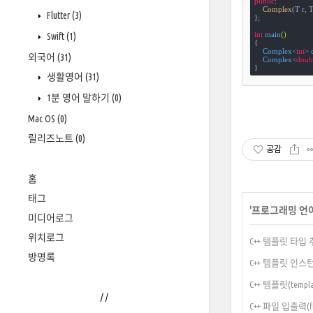
public
:

Complex
(T r, T
Flutter
(3)
};

int
main
()
Swift
(1)
{

Complex<
int
> 
외국어
(31)
Complex<
doub
}
생활영어
(31)
1분 영어 말하기
(0)
Mac OS
(0)
릴리즈노트
(0)
공감
홈
태그
'
프로그래밍 언
미디어로그
위치로그
C++ 템플릿 타입 추론(
방명록
C++ 템플릿 인스턴스화(
C++ 템플릿(temp
/
/
C++ 파일 입출력(file 