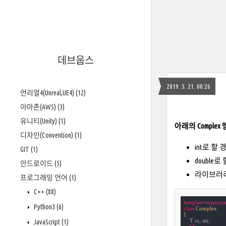
데브웁스
2019. 5. 21. 00:26
언리얼4(Unreal,UE4)
(12)
아마존(AWS)
(3)
유니티(Unity)
(1)
아래의 Complex 
디자인(Convention)
(1)
int로 할
GIT
(1)
double로
안드로이드
(5)
라이브러리 
프로그래밍 언어
(1)
C++
(88)
template
<
typenam
Python3
(6)
class
Complex
{
JavaScript
(1)