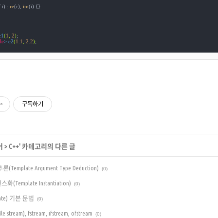
 i) : 
re
(r), 
im
(i) {}

c1
(
1
, 
2
)
;

le
> 
c2
(
1.1
, 
2.2
)
;

구독하기
어
>
C++
' 카테고리의 다른 글
Template Argument Type Deduction)
(0)
Template Instantiation)
(0)
late) 기본 문법
(0)
stream), fstream, ifstream, ofstream
(0)