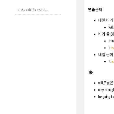
연습문제
내일 비가
Will
비가 올 것
It 
It
i
내일 눈이
It
i
Tip.
will // 
may or m
be going t