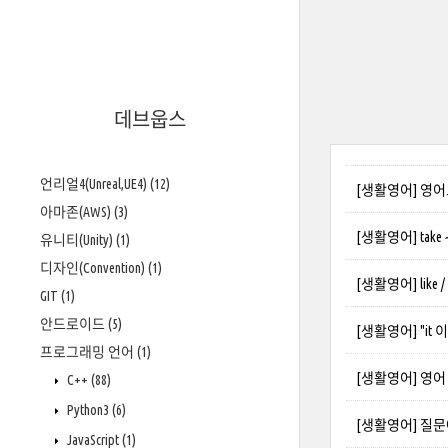
데브웁스
언리얼4(Unreal,UE4)
(12)
[생활영어] 영어
아마존(AWS)
(3)
[생활영어] tak
유니티(Unity)
(1)
디자인(Convention)
(1)
[생활영어] like 
GIT
(1)
안드로이드
(5)
[생활영어] "it
프로그래밍 언어
(1)
[생활영어] 영어
C++
(88)
Python3
(6)
[생활영어] 질문에서
JavaScript
(1)