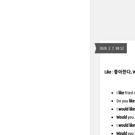
2020. 2. 7. 00:52
Like : 좋아한다
I
like
frie
Do you
like
I
would like
Would
you
I
would
like
Would
you