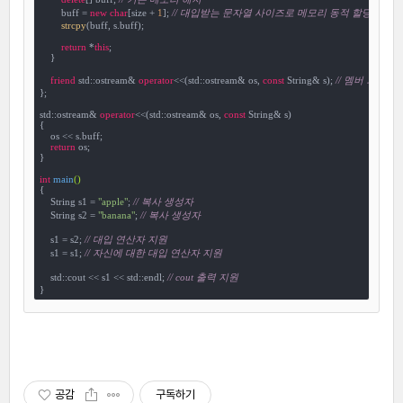
        buff = 
new
char
[size + 
1
]; 
// 대입받는 문자열 사이즈로 메모리 동적 할당
strcpy
(buff, s.buff);

return
 *
this
;

    }

friend
 std::ostream& 
operator
<<(std::ostream& os, 
const
 String& s); 
// 멤버 외부 접근
};

std::ostream& 
operator
<<(std::ostream& os, 
const
 String& s)

{

    os << s.buff;

return
 os; 

}

int
main
()
{

    String s1 = 
"apple"
; 
// 복사 생성자
    String s2 = 
"banana"
; 
// 복사 생성자
    s1 = s2; 
// 대입 연산자 지원
    s1 = s1; 
// 자신에 대한 대입 연산자 지원
    std::cout << s1 << std::endl; 
// cout 출력 지원
}
공감
구독하기