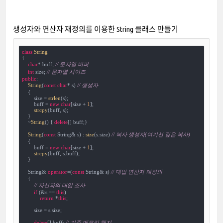
생성자와 연산자 재정의를 이용한 String 클래스 만들기
class
String
{
char
* buff; 
// 문자열 버퍼
int
 size; 
// 문자열 사이즈
public
:

String
(
const
char
* s) 
// 생성자
    {

        size = 
strlen
(s);

        buff = 
new
char
[size + 
1
];

strcpy
(buff, s);

    }

    ~
String
() { 
delete
[] buff;}

String
(
const
 String& s) : 
size
(s.size) 
// 복사 생성자(여기선 깊은 복사)
    {

        buff = 
new
char
[size + 
1
];

strcpy
(buff, s.buff);

    }

    String& 
operator
=(
const
 String& s) 
// 대입 연산자 재정의
    {

// 자신과의 대입 조사
if
 (&s == 
this
)

return
 *
this
;

        size = s.size;

delete
[] buff; 
// 기존 메모리 해지