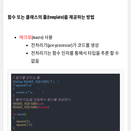
함수 또는 클래스의 틀(template)을 제공하는 방법
매크로
(macro) 사용
전처리기(pre-processor)가 코드를 생성
전처리기는 함수 인자를 통해서 타입을 추론 할 수
없음
// 함수를 만드는 틀
#
define
 MAKE_SQUARE( T )    \

T square(T a)               \

{                           \

    return a * a;           \

}
// 틀에 타입을 전달해서 함수를 생성한다.
MAKE_SQUARE
(
int
MAKE_SQUARE
(
double
)

int
main
()
{

square
(
3
);

square
(
3.3
);

}