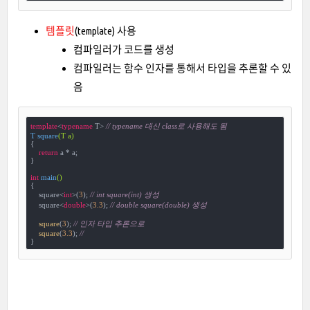
템플릿
(template) 사용
컴파일러가 코드를 생성
컴파일러는 함수 인자를 통해서 타입을 추론할 수 있
음
template
<
typename
 T> 
// typename 대신 class로 사용해도 됨
T 
square
(T a)
{

return
 a * a;

}

int
main
()
{

    square<
int
>(
3
); 
// int square(int) 생성
    square<
double
>(
3.3
); 
// double square(double) 생성
square
(
3
); 
// 인자 타입 추론으로 
square
(
3.3
); 
// 
}